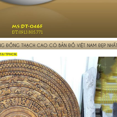
ỐNG ĐỒNG THẠCH CAO CÓ BẢN ĐỒ VIỆT NAM ĐẸP NHẤ
TẠI TPHCM.