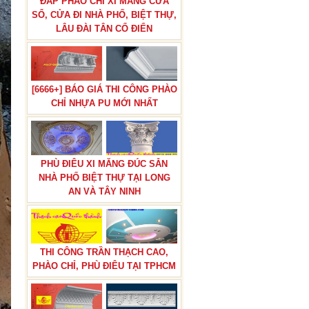
ĐẮP PHÀO CHỈ XI MĂNG CỬA
SỔ, CỬA ĐI NHÀ PHỐ, BIỆT THỰ,
LÂU ĐÀI TÂN CỔ ĐIỂN
[6666+] BÁO GIÁ THI CÔNG PHÀO
CHỈ NHỰA PU MỚI NHẤT
PHÙ ĐIÊU XI MĂNG ĐÚC SẴN
NHÀ PHỐ BIỆT THỰ TẠI LONG
AN VÀ TÂY NINH
THI CÔNG TRẦN THẠCH CAO,
PHÀO CHỈ, PHÙ ĐIÊU TẠI TPHCM