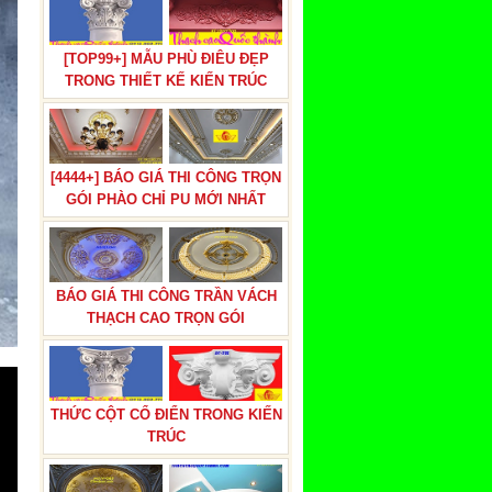
[TOP99+] MẪU PHÙ ĐIÊU ĐẸP
TRONG THIẾT KẾ KIẾN TRÚC
[4444+] BÁO GIÁ THI CÔNG TRỌN
GÓI PHÀO CHỈ PU MỚI NHẤT
BÁO GIÁ THI CÔNG TRẦN VÁCH
THẠCH CAO TRỌN GÓI
THỨC CỘT CỔ ĐIỂN TRONG KIẾN
TRÚC