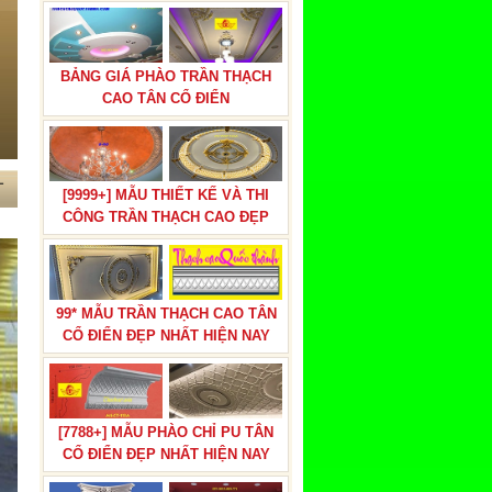
BẢNG GIÁ PHÀO TRẦN THẠCH
CAO TÂN CỔ ĐIỂN
T
[9999+] MẪU THIẾT KẾ VÀ THI
CÔNG TRẦN THẠCH CAO ĐẸP
99* MẪU TRẦN THẠCH CAO TÂN
CỔ ĐIỂN ĐẸP NHẤT HIỆN NAY
[7788+] MẪU PHÀO CHỈ PU TÂN
CỔ ĐIỂN ĐẸP NHẤT HIỆN NAY