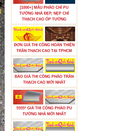
[1000+] MẪU PHÀO CHỈ PU
TƯỜNG NHÀ ĐẸP, NẸP CHỈ
BÁO GIÁ THI CÔNG PHÀO CHỈ
THẠCH CAO ỐP TƯỜNG
PU TÂN CỔ ĐIỂN TẠI TPHCM
ĐƠN GIÁ THI CÔNG HOÀN THIỆN
TRẦN THẠCH CAO TẠI TPHCM
BÁO GIÁ THI CÔNG PHÀO TRẦN
BÁO GIÁ THI CÔNG TRẦN THẠCH
THẠCH CAO MỚI NHẤT
CAO TRỌN GÓI
5555* GIÁ THI CÔNG PHÀO PU
TƯỜNG NHÀ MỚI NHẤT