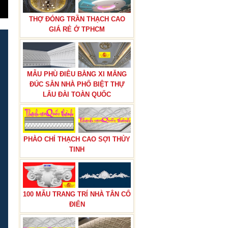
THỢ ĐÓNG TRẦN THẠCH CAO
GIÁ RẺ Ở TPHCM
MẪU PHÙ ĐIÊU BẰNG XI MĂNG
ĐÚC SẴN NHÀ PHỐ BIỆT THỰ
LÂU ĐÀI TOÀN QUỐC
PHÀO CHỈ THẠCH CAO SỢI THỦY
TINH
100 MẪU TRANG TRÍ NHÀ TÂN CỔ
ĐIỂN