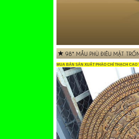
98* MẪU PHÙ ĐIÊU MẶT TR
MUA BÁN SẢN XUẤT PHÀO CHỈ THẠCH CAO 