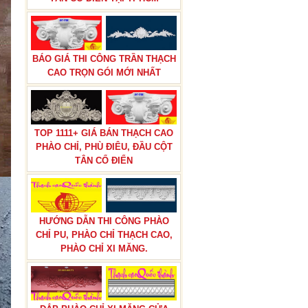
BÁO GIÁ THI CÔNG TRẦN THẠCH
CAO TRỌN GÓI MỚI NHẤT
TOP 1111+ GIÁ BÁN THẠCH CAO
PHÀO CHỈ, PHÙ ĐIÊU, ĐẦU CỘT
TÂN CỔ ĐIỂN
HƯỚNG DẪN THI CÔNG PHÀO
CHỈ PU, PHÀO CHỈ THẠCH CAO,
PHÀO CHỈ XI MĂNG.