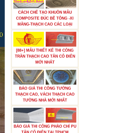
CÁCH CHẾ TẠO KHUÔN MẪU
COMPOSITE ĐÚC BÊ TÔNG -XI
MĂNG-THẠCH CAO CÁC LOẠI
[88+] MẪU THIẾT KẾ THI CÔNG
TRẦN THẠCH CAO TÂN CỔ ĐIỂN
MỚI NHẤT
BÁO GIÁ THI CÔNG TƯỜNG
THẠCH CAO, VÁCH THẠCH CAO
TƯỜNG NHÀ MỚI NHẤT
BÁO GIÁ THI CÔNG PHÀO CHỈ PU
TÂN CỔ ĐIỂN TẠI TPHCM