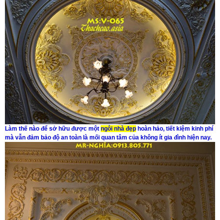
Làm thế nào để sở hữu được một
ngôi nhà đẹp
hoàn hảo, tiết kiệm kinh phí
mà vẫn đảm bảo độ an toàn là mối quan tâm của không ít gia đình hiện nay.