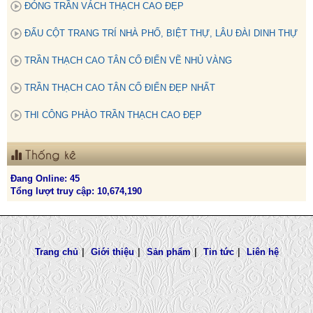
ĐÓNG TRẦN VÁCH THẠCH CAO ĐẸP
ĐẤU CỘT TRANG TRÍ NHÀ PHỐ, BIỆT THỰ, LÂU ĐÀI DINH THỰ
TRẦN THẠCH CAO TÂN CỔ ĐIỂN VẼ NHỦ VÀNG
TRẦN THẠCH CAO TÂN CỔ ĐIỂN ĐẸP NHẤT
THI CÔNG PHÀO TRẦN THẠCH CAO ĐẸP
Thống kê
Đang Online: 45
Tổng lượt truy cập: 10,674,190
Trang chủ
|
Giới thiệu
|
Sản phẩm
|
Tin tức
|
Liên hệ