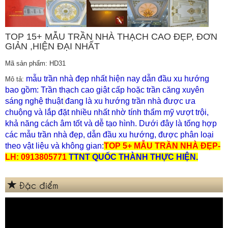
TOP 15+ MẪU TRẦN NHÀ THẠCH CAO ĐẸP, ĐƠN
GIẢN ,HIỆN ĐẠI NHẤT
Mã sản phẩm: HD31
mẫu trần nhà đẹp nhất hiện nay dẫn đầu xu hướng
Mô tả:
bao gồm: Trần thạch cao giật cấp hoặc trần căng xuyên
sáng nghệ thuật
đang là xu hướng trần nhà được ưa
chuộng và lắp đặt nhiều nhất nhờ tính thẩm mỹ vượt trội,
khả năng cách âm tốt và dễ tạo hình. Dưới đây là tổng hợp
các mẫu trần nhà đẹp, dẫn đầu xu hướng, được phân loại
theo vật liệu và không gian:
TOP 5+ MẪU TRẦN NHÀ ĐẸP-
LH: 0913805771
TTNT QUỐC THÀNH THỰC HIỆN.
Đặc điểm