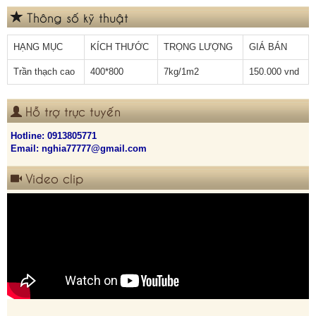
Thông số kỹ thuật
HẠNG MỤC
KÍCH THƯỚC
TRỌNG LƯỢNG
GIÁ BÁN
Trần thạch cao
400*800
7kg/1m2
150.000 vnd
Hỗ trợ trực tuyến
Hotline:
0913805771
Email: nghia77777@gmail.com
Video clip