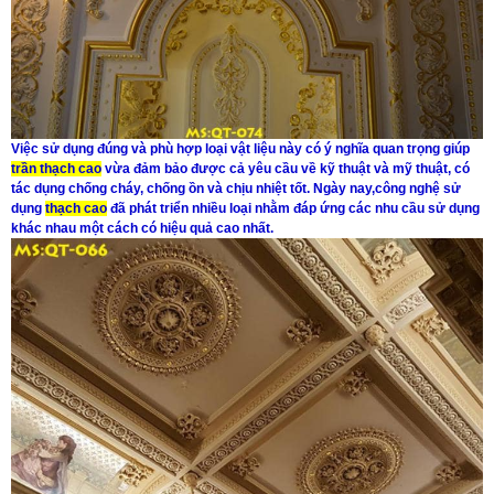
Việc sử dụng đúng và phù hợp loại vật liệu này có ý nghĩa quan trọng giúp
trần thạch cao
vừa đảm bảo được cả yêu cầu về kỹ thuật và mỹ thuật, có
tác dụng chống cháy, chống ồn và chịu nhiệt tốt. Ngày nay,công nghệ sử
dụng
thạch cao
đã phát triển nhiều loại nhằm đáp ứng các nhu cầu sử dụng
khác nhau một cách có hiệu quả cao nhất.