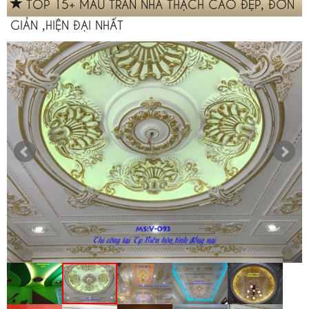
TOP 15+ MẪU TRẦN NHÀ THẠCH CAO ĐẸP, ĐƠN
GIẢN ,HIỆN ĐẠI NHẤT