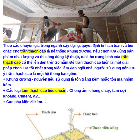
Theo các chuyên gia trong ngành xây dựng, quyết định tính an toàn và bền
chắc cho
trần thạch cao
là hệ thống khung xương, nếu chọn lựa đúng sản
phẩm chất lượng và thi công đúng kỹ thuật, tuổi thọ trung bình của
trần
thạch cao
có thể lên đến trên 20 năm.
Để trần thạch cao luôn là một giải
pháp chọn lựa tốt nhất trong việc làm đẹp ngôi nhà, người sử dụng nên lưu
ý trần thạch cao là một hệ thống bao gồm:
+ Khung xương - nguyên liệu sử dụng là tôn tráng kẽm hoặc tôn mạ nhôm
kẽm
+ Các loại
tấm thạch cao tiêu chuẩn
: Chống ẩm ,chống cháy; tấm sợi
khoáng, Ciment, v.v…
+ Các phụ kiện đi kèm…