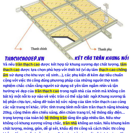
Và nếu
trần thạch cao
được kết hợp từ khung xương đạt chất lượng,
tấm
thach cao
được lựa chọn phù hợp với thiết kế (ví dụ tấm
thạch cao chống
ẩm
sử dụng cho khu vực vệ sinh…), các phụ kiện đi kèm đạt tiêu chuẩn
cộng với việc thi công đúng phương pháp của những người thợ kinh
nghiệm chắc chắn rằng người sử dụng sẽ yên tâm ngắm nhìn và tận
hưởng vẻ đẹp của
trần thạch cao
trong ngôi nhà của mình mà không còn
bất kỳ một nỗi lo sợ nào về việc trần có thể sập bất ngờ.Khung xương là
bộ phận chịu lực, nâng đỡ toàn bộ sức nặng của tấm trần thạch cao cùng
các vật trang trí khác. Ước tính trung bình mỗi tấm trần thạch nặng khoảng
20kg, cộng thêm đèn chiếu sáng, đèn chùm trang trí, hệ thống dây điện…
trọng lượng của toàn bộ
hệ thống trần
tăng lên gấp nhiều lần. Nếu như
không có khung xương vững chắc,
trần nhà
không an toàn. Nếu khung kém
chất lượng, mỏng, giòn, dễ gỉ sét, khẩu độ thi công và cách thức thi công