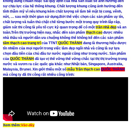
không đúng chuẩn hoặc sai quy định của nhà sản xuất sẽ ảnh hưởng đến
sự chịu lực của hệ thống khung. Chất lượng khung cũng ảnh hưởng đến
tính thẫm mỹ vì nếu khung kém chất lượng sẽ làm bề mặt bị cong, vênh,
nứt, … sau một thời gian sử dụng.Bởi thế việc chọn các sản phẩm uy tín,
chất lượng và tuân thủ chặt chẽ từng bước một trong quy trình lắp ráp,
giám sát thi công là yếu tố cực kỳ quan trọng để có một
trần nhà đẹp
và an
toàn.Trên thị trường hiện nay, nhắc đến sản phẩm
thạch cao
được nhiều
nhà thầu và người dân ưa chuộng không thể không kể đến các sản phẩm
tấm thạch cao trang trí
của TTNT
QUỐC THÀNH
đang là thương hiệu được
tín nhiệm của mọi người trong việc làm đẹp ngôi nhà và cũng là sự lựa
chọn đầu tiên của chủ đầu tư nước ngoài cũng như trong nước. Sản phẩm
của
QUỐC THÀNH
đã tạo vị thế vững thế vững chắc tại thị thị trường trong
nước và vươn ra các quốc gia khác như:Nhật bản, Singapore, Australia,
Malaysia, Brunei. Xin giới thiệu một số
mẫu Trần thạch cao
QUỐC THÀNH
mà công ty đã thi công rất nhiều công trình:
Xem thêm
:
Vào đâ
y