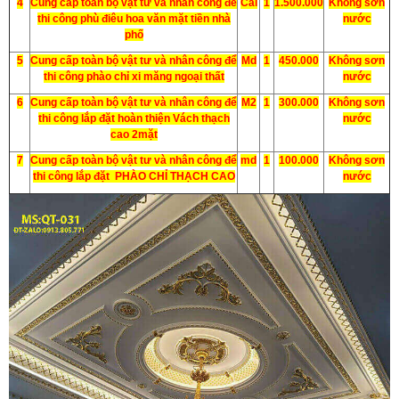
4
Cung cấp toàn bộ vật tư và nhân công để
Cái
1
1.500.000
Không sơn
thi công phù điêu hoa văn mặt tiền nhà
nước
phố
5
Cung cấp toàn bộ vật tư và nhân công để
Md
1
450.000
Không sơn
thi công phào chỉ xi măng ngoại thất
nước
6
Cung cấp toàn bộ vật tư và nhân công để
M2
1
300.000
Không sơn
thi công lắp đặt hoàn thiện Vách thạch
nước
cao 2mặt
7
Cung cấp toàn bộ vật tư và nhân công để
md
1
100.000
Không sơn
thi công lắp đặt PHÀO CHỈ THẠCH CAO
nước