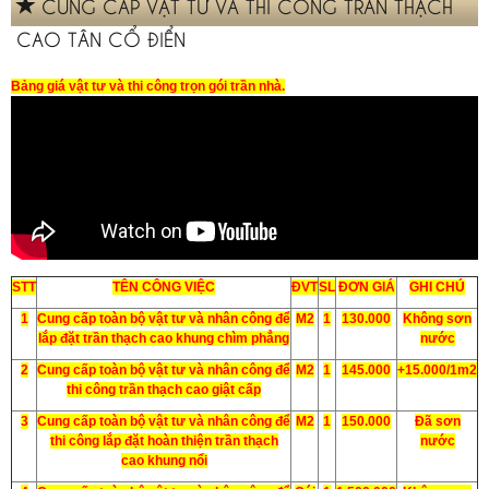
CUNG CẤP VẬT TƯ VÀ THI CÔNG TRẦN THẠCH
CAO TÂN CỔ ĐIỂN
Bảng giá vật tư và thi công trọn gói trần nhà
.
STT
TÊN CÔNG VIỆC
ĐVT
SL
ĐƠN GIÁ
GHI CHÚ
1
Cung cấp toàn bộ vật tư và nhân công để
M2
1
130.000
Không sơn
lắp đặt trần thạch cao khung chìm phẳng
nước
2
Cung cấp toàn bộ vật tư và nhân công để
M2
1
145.000
+15.000/1m2
thi công trần thạch cao giật cấp
3
Cung cấp toàn bộ vật tư và nhân công để
M2
1
150.000
Đã sơn
thi công lắp đặt hoàn thiện trần thạch
nước
cao khung nổi