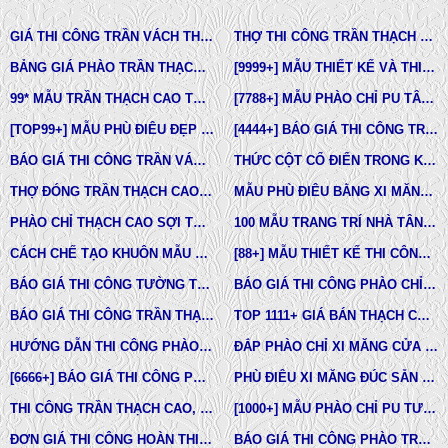
GIÁ THI CÔNG TRẦN VÁCH THẠCH CAO TẠI TPHCM
THỢ THI CÔNG TRẦN THẠCH CAO ĐẸP TẠI TPHCM
BẢNG GIÁ PHÀO TRẦN THẠCH CAO TÂN CỔ ĐIỂN
[9999+] MẪU THIẾT KẾ VÀ THI CÔNG TRẦN THẠCH CAO ĐẸP
99* MẪU TRẦN THẠCH CAO TÂN CỔ ĐIỂN ĐẸP NHẤT HIỆN NAY
[7788+] MẪU PHÀO CHỈ PU TÂN CỔ ĐIỂN ĐẸP NHẤT HIỆN NAY
[TOP99+] MẪU PHÙ ĐIÊU ĐẸP TRONG THIẾT KẾ KIẾN TRÚC
[4444+] BÁO GIÁ THI CÔNG TRỌN GÓI PHÀO CHỈ PU MỚI NHẤT
BÁO GIÁ THI CÔNG TRẦN VÁCH THẠCH CAO TRỌN GÓI
THỨC CỘT CỔ ĐIỂN TRONG KIẾN TRÚC
THỢ ĐÓNG TRẦN THẠCH CAO GIÁ RẺ Ở TPHCM
MẪU PHÙ ĐIÊU BẰNG XI MĂNG ĐÚC SẴN NHÀ PHỐ BIỆT THỰ LÂU ĐÀI TOÀN QUỐC
PHÀO CHỈ THẠCH CAO SỢI THỦY TINH
100 MẪU TRANG TRÍ NHÀ TÂN CỔ ĐIỂN
CÁCH CHẾ TẠO KHUÔN MẪU COMPOSITE ĐÚC BÊ TÔNG -XI MĂNG-THẠCH CAO CÁC LOẠI
[88+] MẪU THIẾT KẾ THI CÔNG TRẦN THẠCH CAO TÂN CỔ ĐIỂN MỚI NHẤT
BÁO GIÁ THI CÔNG TƯỜNG THẠCH CAO, VÁCH THẠCH CAO TƯỜNG NHÀ MỚI NHẤT
BÁO GIÁ THI CÔNG PHÀO CHỈ PU TÂN CỔ ĐIỂN TẠI TPHCM
BÁO GIÁ THI CÔNG TRẦN THẠCH CAO TRỌN GÓI MỚI NHẤT
TOP 1111+ GIÁ BÁN THẠCH CAO PHÀO CHỈ, PHÙ ĐIÊU, ĐẦU CỘT TÂN CỔ ĐIỂN
HƯỚNG DẪN THI CÔNG PHÀO CHỈ PU, PHÀO CHỈ THẠCH CAO, PHÀO CHỈ XI MĂNG.
ĐẮP PHÀO CHỈ XI MĂNG CỬA SỔ, CỬA ĐI NHÀ PHỐ, BIỆT THỰ, LÂU ĐÀI TÂN CỔ ĐIỂN
[6666+] BÁO GIÁ THI CÔNG PHÀO CHỈ NHỰA PU MỚI NHẤT
PHÙ ĐIÊU XI MĂNG ĐÚC SẴN NHÀ PHỐ BIỆT THỰ TẠI LONG AN VÀ TÂY NINH
THI CÔNG TRẦN THẠCH CAO, PHÀO CHỈ, PHÙ ĐIÊU TẠI TPHCM
[1000+] MẪU PHÀO CHỈ PU TƯỜNG NHÀ ĐẸP, NẸP CHỈ THẠCH CAO ỐP TƯỜNG
ĐƠN GIÁ THI CÔNG HOÀN THIỆN TRẦN THẠCH CAO TẠI TPHCM
BÁO GIÁ THI CÔNG PHÀO TRẦN THẠCH CAO MỚI NHẤT