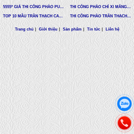
5555* GIÁ THI CÔNG PHÀO PU TƯỜNG NHÀ MỚI NHẤT
THI CÔNG PHÀO CHỈ XI MĂNG NHÀ PHỐ, BIỆT THƯ, LÂU ĐÀI DINH THỰ
TOP 10 MẪU TRẦN THẠCH CAO CHUNG CƯ ĐẸP NHẤT
THI CÔNG PHÀO TRẦN THẠCH CAO VĨNH TƯỜNG GIÁ RẺ
Trang chủ
|
Giới thiệu
|
Sản phẩm
|
Tin tức
|
Liên hệ