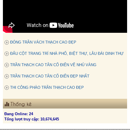
ĐÓNG TRẦN VÁCH THẠCH CAO ĐẸP
ĐẤU CỘT TRANG TRÍ NHÀ PHỐ, BIỆT THỰ, LÂU ĐÀI DINH THỰ
TRẦN THẠCH CAO TÂN CỔ ĐIỂN VẼ NHỦ VÀNG
TRẦN THẠCH CAO TÂN CỔ ĐIỂN ĐẸP NHẤT
THI CÔNG PHÀO TRẦN THẠCH CAO ĐẸP
Thống kê
Đang Online: 24
Tổng lượt truy cập: 10,674,645