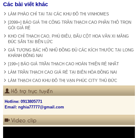
Các bài viết khác
LÀM PHÀO CHỈ TẠI TẠI CÁC KHU ĐÔ THỊ VINHOMES
[2099+] BÁO GIÁ THI CÔNG TRẦN THẠCH CAO PHẦN THÔ TRỌN
GÓI GIÁ RẺ
KHO CHỈ THẠCH CAO, PHÙ ĐIÊU, ĐẤU CỘT HOA VĂN XI MĂNG
ĐÚC SẴN TẠI BẾN LỨC
GIÁ TƯỢNG BÁC HỒ NHŨ ĐỒNG ĐỦ CÁC KÍCH THƯỚC TẠI LONG
KHÁNH ĐỒNG NAI
[199+] BÁO GIÁ TRẦN THẠCH CAO HOÀN THIỆN RẺ NHẤT
LÀM TRẦN THẠCH CAO GIÁ RẺ TẠI BIÊN HÒA ĐỒNG NAI
LÀM THẠCH CAO KHU ĐÔ THỊ VẠN PHÚC CITY THỦ ĐỨC
Hỗ trợ trực tuyến
Hotline:
0913805771
Email: nghia77777@gmail.com
Video clip