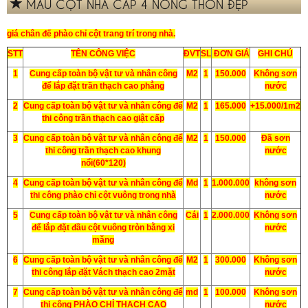
MẪU CỘT NHÀ CẤP 4 NÔNG THÔN ĐẸP
giá chân đế phào chỉ cột trang trí trong nhà
.
STT
TÊN CÔNG VIỆC
ĐVT
SL
ĐƠN GIÁ
GHI CHÚ
1
Cung cấp toàn bộ vật tư và nhân công
M2
1
150.000
Không sơn
để lắp đặt trần thạch cao phẳng
nước
2
Cung cấp toàn bộ vật tư và nhân công để
M2
1
165.000
+15.000/1m2
thi công trần thạch cao giật cấp
3
Cung cấp toàn bộ vật tư và nhân công để
M2
1
150.000
Đã sơn
thi công trần thạch cao khung
nước
nổi(60*120)
4
Cung cấp toàn bộ vật tư và nhân công để
Md
1
1.000.000
không sơn
thi công phào chỉ cột vuông trong nhà
nước
5
Cung cấp toàn bộ vật tư và nhân công
Cái
1
2.000.000
Không sơn
để lắp đặt đầu cột vuông tròn bằng xi
nước
măng
6
Cung cấp toàn bộ vật tư và nhân công để
M2
1
300.000
Không sơn
thi công lắp đặt Vách thạch cao 2mặt
nước
7
Cung cấp toàn bộ vật tư và nhân công để
md
1
100.000
Không sơn
thi công PHÀO CHỈ THẠCH CAO
nước