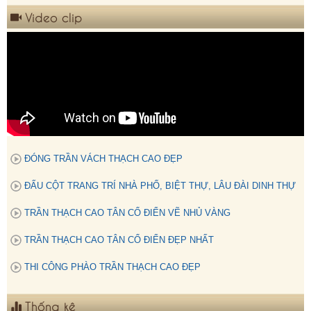
Video clip
ĐÓNG TRẦN VÁCH THẠCH CAO ĐẸP
ĐẤU CỘT TRANG TRÍ NHÀ PHỐ, BIỆT THỰ, LÂU ĐÀI DINH THỰ
TRẦN THẠCH CAO TÂN CỔ ĐIỂN VẼ NHỦ VÀNG
TRẦN THẠCH CAO TÂN CỔ ĐIỂN ĐẸP NHẤT
THI CÔNG PHÀO TRẦN THẠCH CAO ĐẸP
Thống kê