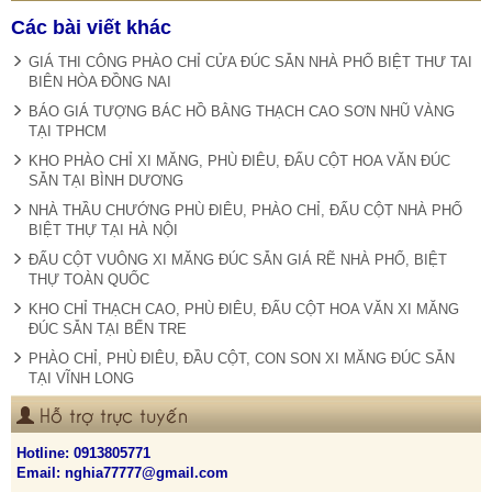
Các bài viết khác
GIÁ THI CÔNG PHÀO CHỈ CỬA ĐÚC SẴN NHÀ PHỐ BIỆT THƯ TAI
BIÊN HÒA ĐỒNG NAI
BÁO GIÁ TƯỢNG BÁC HỒ BẰNG THẠCH CAO SƠN NHŨ VÀNG
TẠI TPHCM
KHO PHÀO CHỈ XI MĂNG, PHÙ ĐIÊU, ĐẤU CỘT HOA VĂN ĐÚC
SẴN TẠI BÌNH DƯƠNG
NHÀ THẦU CHƯỚNG PHÙ ĐIÊU, PHÀO CHỈ, ĐẤU CỘT NHÀ PHỐ
BIỆT THỰ TẠI HÀ NỘI
ĐẤU CỘT VUÔNG XI MĂNG ĐÚC SẴN GIÁ RẼ NHÀ PHỐ, BIỆT
THỰ TOÀN QUỐC
KHO CHỈ THẠCH CAO, PHÙ ĐIÊU, ĐẤU CỘT HOA VĂN XI MĂNG
ĐÚC SẴN TẠI BẾN TRE
PHÀO CHỈ, PHÙ ĐIÊU, ĐẦU CỘT, CON SON XI MĂNG ĐÚC SẴN
TẠI VĨNH LONG
Hỗ trợ trực tuyến
Hotline:
0913805771
Email: nghia77777@gmail.com