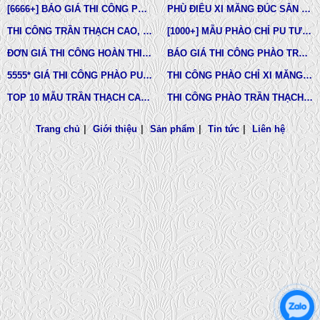
[6666+] BÁO GIÁ THI CÔNG PHÀO CHỈ NHỰA PU MỚI NHẤT
PHÙ ĐIÊU XI MĂNG ĐÚC SẴN NHÀ PHỐ BIỆT THỰ TẠI LONG AN VÀ TÂY NINH
THI CÔNG TRẦN THẠCH CAO, PHÀO CHỈ, PHÙ ĐIÊU TẠI TPHCM
[1000+] MẪU PHÀO CHỈ PU TƯỜNG NHÀ ĐẸP, NẸP CHỈ THẠCH CAO ỐP TƯỜNG
ĐƠN GIÁ THI CÔNG HOÀN THIỆN TRẦN THẠCH CAO TẠI TPHCM
BÁO GIÁ THI CÔNG PHÀO TRẦN THẠCH CAO MỚI NHẤT
5555* GIÁ THI CÔNG PHÀO PU TƯỜNG NHÀ MỚI NHẤT
THI CÔNG PHÀO CHỈ XI MĂNG NHÀ PHỐ, BIỆT THƯ, LÂU ĐÀI DINH THỰ
TOP 10 MẪU TRẦN THẠCH CAO CHUNG CƯ ĐẸP NHẤT
THI CÔNG PHÀO TRẦN THẠCH CAO VĨNH TƯỜNG GIÁ RẺ
Trang chủ
|
Giới thiệu
|
Sản phẩm
|
Tin tức
|
Liên hệ