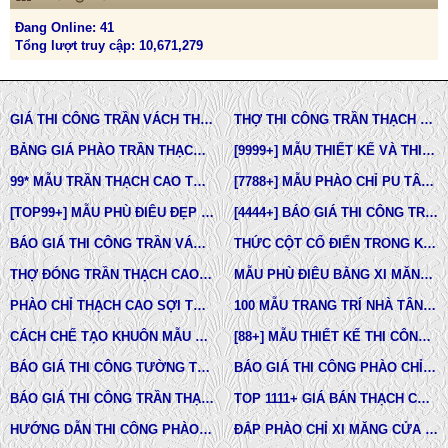
Đang Online: 41
Tổng lượt truy cập: 10,671,279
GIÁ THI CÔNG TRẦN VÁCH THẠCH CAO TẠI TPHCM
THỢ THI CÔNG TRẦN THẠCH CAO ĐẸP TẠI TPHCM
BẢNG GIÁ PHÀO TRẦN THẠCH CAO TÂN CỔ ĐIỂN
[9999+] MẪU THIẾT KẾ VÀ THI CÔNG TRẦN THẠCH CAO ĐẸP
99* MẪU TRẦN THẠCH CAO TÂN CỔ ĐIỂN ĐẸP NHẤT HIỆN NAY
[7788+] MẪU PHÀO CHỈ PU TÂN CỔ ĐIỂN ĐẸP NHẤT HIỆN NAY
[TOP99+] MẪU PHÙ ĐIÊU ĐẸP TRONG THIẾT KẾ KIẾN TRÚC
[4444+] BÁO GIÁ THI CÔNG TRỌN GÓI PHÀO CHỈ PU MỚI NHẤT
BÁO GIÁ THI CÔNG TRẦN VÁCH THẠCH CAO TRỌN GÓI
THỨC CỘT CỔ ĐIỂN TRONG KIẾN TRÚC
THỢ ĐÓNG TRẦN THẠCH CAO GIÁ RẺ Ở TPHCM
MẪU PHÙ ĐIÊU BẰNG XI MĂNG ĐÚC SẴN NHÀ PHỐ BIỆT THỰ LÂU ĐÀI TOÀN QUỐC
PHÀO CHỈ THẠCH CAO SỢI THỦY TINH
100 MẪU TRANG TRÍ NHÀ TÂN CỔ ĐIỂN
CÁCH CHẾ TẠO KHUÔN MẪU COMPOSITE ĐÚC BÊ TÔNG -XI MĂNG-THẠCH CAO CÁC LOẠI
[88+] MẪU THIẾT KẾ THI CÔNG TRẦN THẠCH CAO TÂN CỔ ĐIỂN MỚI NHẤT
BÁO GIÁ THI CÔNG TƯỜNG THẠCH CAO, VÁCH THẠCH CAO TƯỜNG NHÀ MỚI NHẤT
BÁO GIÁ THI CÔNG PHÀO CHỈ PU TÂN CỔ ĐIỂN TẠI TPHCM
BÁO GIÁ THI CÔNG TRẦN THẠCH CAO TRỌN GÓI MỚI NHẤT
TOP 1111+ GIÁ BÁN THẠCH CAO PHÀO CHỈ, PHÙ ĐIÊU, ĐẦU CỘT TÂN CỔ ĐIỂN
HƯỚNG DẪN THI CÔNG PHÀO CHỈ PU, PHÀO CHỈ THẠCH CAO, PHÀO CHỈ XI MĂNG.
ĐẮP PHÀO CHỈ XI MĂNG CỬA SỔ, CỬA ĐI NHÀ PHỐ, BIỆT THỰ, LÂU ĐÀI TÂN CỔ ĐIỂN