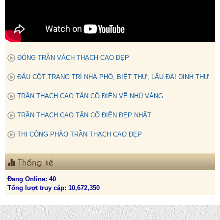
ĐÓNG TRẦN VÁCH THẠCH CAO ĐẸP
ĐẤU CỘT TRANG TRÍ NHÀ PHỐ, BIỆT THỰ, LÂU ĐÀI DINH THỰ
TRẦN THẠCH CAO TÂN CỔ ĐIỂN VẼ NHỦ VÀNG
TRẦN THẠCH CAO TÂN CỔ ĐIỂN ĐẸP NHẤT
THI CÔNG PHÀO TRẦN THẠCH CAO ĐẸP
Thống kê
Đang Online: 40
Tổng lượt truy cập: 10,672,350