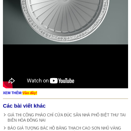
XEM THÊM:
Vào đây!
Các bài viết khác
GIÁ THI CÔNG PHÀO CHỈ CỬA ĐÚC SẴN NHÀ PHỐ BIỆT THƯ TAI
BIÊN HÒA ĐỒNG NAI
BÁO GIÁ TƯỢNG BÁC HỒ BẰNG THẠCH CAO SƠN NHŨ VÀNG