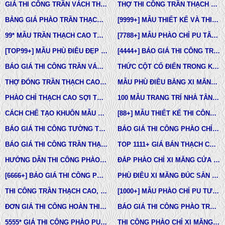
GIÁ THI CÔNG TRẦN VÁCH THẠCH CAO TẠI TPHCM
THỢ THI CÔNG TRẦN THẠCH CAO ĐẸP TẠI TPHCM
BẢNG GIÁ PHÀO TRẦN THẠCH CAO TÂN CỔ ĐIỂN
[9999+] MẪU THIẾT KẾ VÀ THI CÔNG TRẦN THẠCH CAO ĐẸP
99* MẪU TRẦN THẠCH CAO TÂN CỔ ĐIỂN ĐẸP NHẤT HIỆN NAY
[7788+] MẪU PHÀO CHỈ PU TÂN CỔ ĐIỂN ĐẸP NHẤT HIỆN NAY
[TOP99+] MẪU PHÙ ĐIÊU ĐẸP TRONG THIẾT KẾ KIẾN TRÚC
[4444+] BÁO GIÁ THI CÔNG TRỌN GÓI PHÀO CHỈ PU MỚI NHẤT
BÁO GIÁ THI CÔNG TRẦN VÁCH THẠCH CAO TRỌN GÓI
THỨC CỘT CỔ ĐIỂN TRONG KIẾN TRÚC
THỢ ĐÓNG TRẦN THẠCH CAO GIÁ RẺ Ở TPHCM
MẪU PHÙ ĐIÊU BẰNG XI MĂNG ĐÚC SẴN NHÀ PHỐ BIỆT THỰ LÂU ĐÀI TOÀN QUỐC
PHÀO CHỈ THẠCH CAO SỢI THỦY TINH
100 MẪU TRANG TRÍ NHÀ TÂN CỔ ĐIỂN
CÁCH CHẾ TẠO KHUÔN MẪU COMPOSITE ĐÚC BÊ TÔNG -XI MĂNG-THẠCH CAO CÁC LOẠI
[88+] MẪU THIẾT KẾ THI CÔNG TRẦN THẠCH CAO TÂN CỔ ĐIỂN MỚI NHẤT
BÁO GIÁ THI CÔNG TƯỜNG THẠCH CAO, VÁCH THẠCH CAO TƯỜNG NHÀ MỚI NHẤT
BÁO GIÁ THI CÔNG PHÀO CHỈ PU TÂN CỔ ĐIỂN TẠI TPHCM
BÁO GIÁ THI CÔNG TRẦN THẠCH CAO TRỌN GÓI MỚI NHẤT
TOP 1111+ GIÁ BÁN THẠCH CAO PHÀO CHỈ, PHÙ ĐIÊU, ĐẦU CỘT TÂN CỔ ĐIỂN
HƯỚNG DẪN THI CÔNG PHÀO CHỈ PU, PHÀO CHỈ THẠCH CAO, PHÀO CHỈ XI MĂNG.
ĐẮP PHÀO CHỈ XI MĂNG CỬA SỔ, CỬA ĐI NHÀ PHỐ, BIỆT THỰ, LÂU ĐÀI TÂN CỔ ĐIỂN
[6666+] BÁO GIÁ THI CÔNG PHÀO CHỈ NHỰA PU MỚI NHẤT
PHÙ ĐIÊU XI MĂNG ĐÚC SẴN NHÀ PHỐ BIỆT THỰ TẠI LONG AN VÀ TÂY NINH
THI CÔNG TRẦN THẠCH CAO, PHÀO CHỈ, PHÙ ĐIÊU TẠI TPHCM
[1000+] MẪU PHÀO CHỈ PU TƯỜNG NHÀ ĐẸP, NẸP CHỈ THẠCH CAO ỐP TƯỜNG
ĐƠN GIÁ THI CÔNG HOÀN THIỆN TRẦN THẠCH CAO TẠI TPHCM
BÁO GIÁ THI CÔNG PHÀO TRẦN THẠCH CAO MỚI NHẤT
5555* GIÁ THI CÔNG PHÀO PU TƯỜNG NHÀ MỚI NHẤT
THI CÔNG PHÀO CHỈ XI MĂNG NHÀ PHỐ, BIỆT THƯ, LÂU ĐÀI DINH THỰ