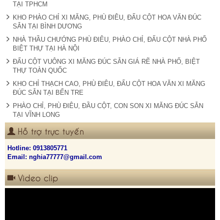
TẠI TPHCM
KHO PHÀO CHỈ XI MĂNG, PHÙ ĐIÊU, ĐẤU CỘT HOA VĂN ĐÚC
SẴN TẠI BÌNH DƯƠNG
NHÀ THẦU CHƯỚNG PHÙ ĐIÊU, PHÀO CHỈ, ĐẤU CỘT NHÀ PHỐ
BIỆT THỰ TẠI HÀ NỘI
ĐẤU CỘT VUÔNG XI MĂNG ĐÚC SẴN GIÁ RẼ NHÀ PHỐ, BIỆT
THỰ TOÀN QUỐC
KHO CHỈ THẠCH CAO, PHÙ ĐIÊU, ĐẤU CỘT HOA VĂN XI MĂNG
ĐÚC SẴN TẠI BẾN TRE
PHÀO CHỈ, PHÙ ĐIÊU, ĐẦU CỘT, CON SON XI MĂNG ĐÚC SẴN
TẠI VĨNH LONG
Hỗ trợ trực tuyến
Hotline:
0913805771
Email: nghia77777@gmail.com
Video clip