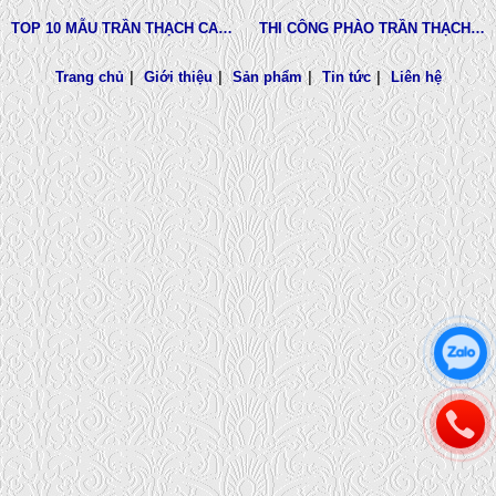
TOP 10 MẪU TRẦN THẠCH CAO CHUNG CƯ ĐẸP NHẤT
THI CÔNG PHÀO TRẦN THẠCH CAO VĨNH TƯỜNG GIÁ RẺ
Trang chủ
|
Giới thiệu
|
Sản phẩm
|
Tin tức
|
Liên hệ