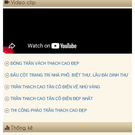
Video clip
ĐÓNG TRẦN VÁCH THẠCH CAO ĐẸP
ĐẤU CỘT TRANG TRÍ NHÀ PHỐ, BIỆT THỰ, LÂU ĐÀI DINH THỰ
TRẦN THẠCH CAO TÂN CỔ ĐIỂN VẼ NHỦ VÀNG
TRẦN THẠCH CAO TÂN CỔ ĐIỂN ĐẸP NHẤT
THI CÔNG PHÀO TRẦN THẠCH CAO ĐẸP
Thống kê