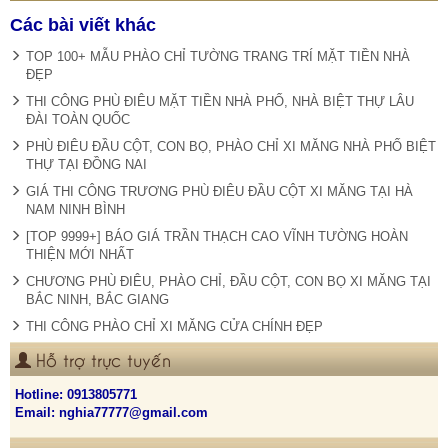
Các bài viết khác
TOP 100+ MẪU PHÀO CHỈ TƯỜNG TRANG TRÍ MẶT TIỀN NHÀ
ĐẸP
THI CÔNG PHÙ ĐIÊU MẶT TIỀN NHÀ PHỐ, NHÀ BIỆT THỰ LÂU
ĐÀI TOÀN QUỐC
PHÙ ĐIÊU ĐẦU CỘT, CON BỌ, PHÀO CHỈ XI MĂNG NHÀ PHỐ BIỆT
THỰ TẠI ĐỒNG NAI
GIÁ THI CÔNG TRƯƠNG PHÙ ĐIÊU ĐẦU CỘT XI MĂNG TẠI HÀ
NAM NINH BÌNH
[TOP 9999+] BÁO GIÁ TRẦN THẠCH CAO VĨNH TƯỜNG HOÀN
THIỆN MỚI NHẤT
CHƯƠNG PHÙ ĐIÊU, PHÀO CHỈ, ĐẦU CỘT, CON BỌ XI MĂNG TẠI
BẮC NINH, BẮC GIANG
THI CÔNG PHÀO CHỈ XI MĂNG CỬA CHÍNH ĐẸP
Hỗ trợ trực tuyến
Hotline:
0913805771
Email: nghia77777@gmail.com