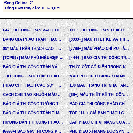
Đang Online: 21
Tổng lượt truy cập: 10,673,039
GIÁ THI CÔNG TRẦN VÁCH THẠCH CAO TẠI TPHCM
THỢ THI CÔNG TRẦN THẠCH CAO ĐẸP TẠI TPHCM
BẢNG GIÁ PHÀO TRẦN THẠCH CAO TÂN CỔ ĐIỂN
[9999+] MẪU THIẾT KẾ VÀ THI CÔNG TRẦN THẠCH CAO ĐẸP
99* MẪU TRẦN THẠCH CAO TÂN CỔ ĐIỂN ĐẸP NHẤT HIỆN NAY
[7788+] MẪU PHÀO CHỈ PU TÂN CỔ ĐIỂN ĐẸP NHẤT HIỆN NAY
[TOP99+] MẪU PHÙ ĐIÊU ĐẸP TRONG THIẾT KẾ KIẾN TRÚC
[4444+] BÁO GIÁ THI CÔNG TRỌN GÓI PHÀO CHỈ PU MỚI NHẤT
BÁO GIÁ THI CÔNG TRẦN VÁCH THẠCH CAO TRỌN GÓI
THỨC CỘT CỔ ĐIỂN TRONG KIẾN TRÚC
THỢ ĐÓNG TRẦN THẠCH CAO GIÁ RẺ Ở TPHCM
MẪU PHÙ ĐIÊU BẰNG XI MĂNG ĐÚC SẴN NHÀ PHỐ BIỆT THỰ LÂU ĐÀI TOÀN QUỐC
PHÀO CHỈ THẠCH CAO SỢI THỦY TINH
100 MẪU TRANG TRÍ NHÀ TÂN CỔ ĐIỂN
CÁCH CHẾ TẠO KHUÔN MẪU COMPOSITE ĐÚC BÊ TÔNG -XI MĂNG-THẠCH CAO CÁC LOẠI
[88+] MẪU THIẾT KẾ THI CÔNG TRẦN THẠCH CAO TÂN CỔ ĐIỂN MỚI NHẤT
BÁO GIÁ THI CÔNG TƯỜNG THẠCH CAO, VÁCH THẠCH CAO TƯỜNG NHÀ MỚI NHẤT
BÁO GIÁ THI CÔNG PHÀO CHỈ PU TÂN CỔ ĐIỂN TẠI TPHCM
BÁO GIÁ THI CÔNG TRẦN THẠCH CAO TRỌN GÓI MỚI NHẤT
TOP 1111+ GIÁ BÁN THẠCH CAO PHÀO CHỈ, PHÙ ĐIÊU, ĐẦU CỘT TÂN CỔ ĐIỂN
HƯỚNG DẪN THI CÔNG PHÀO CHỈ PU, PHÀO CHỈ THẠCH CAO, PHÀO CHỈ XI MĂNG.
ĐẮP PHÀO CHỈ XI MĂNG CỬA SỔ, CỬA ĐI NHÀ PHỐ, BIỆT THỰ, LÂU ĐÀI TÂN CỔ ĐIỂN
[6666+] BÁO GIÁ THI CÔNG PHÀO CHỈ NHỰA PU MỚI NHẤT
PHÙ ĐIÊU XI MĂNG ĐÚC SẴN NHÀ PHỐ BIỆT THỰ TẠI LONG AN VÀ TÂY NINH