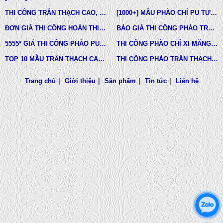
THI CÔNG TRẦN THẠCH CAO, PHÀO CHỈ, PHÙ ĐIÊU TẠI TPHCM
[1000+] MẪU PHÀO CHỈ PU TƯỜNG NHÀ ĐẸP, NẸP CHỈ THẠCH CAO ỐP TƯỜNG
ĐƠN GIÁ THI CÔNG HOÀN THIỆN TRẦN THẠCH CAO TẠI TPHCM
BÁO GIÁ THI CÔNG PHÀO TRẦN THẠCH CAO MỚI NHẤT
5555* GIÁ THI CÔNG PHÀO PU TƯỜNG NHÀ MỚI NHẤT
THI CÔNG PHÀO CHỈ XI MĂNG NHÀ PHỐ, BIỆT THƯ, LÂU ĐÀI DINH THỰ
TOP 10 MẪU TRẦN THẠCH CAO CHUNG CƯ ĐẸP NHẤT
THI CÔNG PHÀO TRẦN THẠCH CAO VĨNH TƯỜNG GIÁ RẺ
Trang chủ
|
Giới thiệu
|
Sản phẩm
|
Tin tức
|
Liên hệ