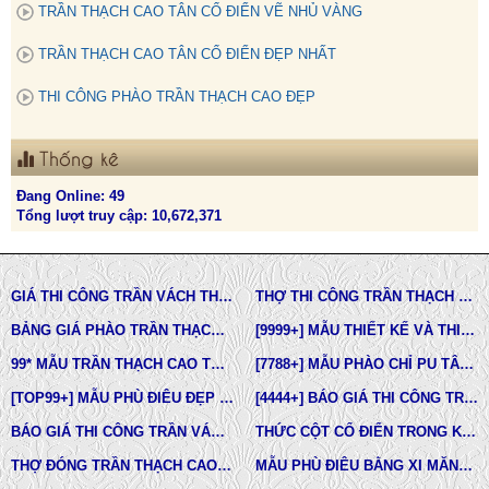
TRẦN THẠCH CAO TÂN CỔ ĐIỂN VẼ NHỦ VÀNG
TRẦN THẠCH CAO TÂN CỔ ĐIỂN ĐẸP NHẤT
THI CÔNG PHÀO TRẦN THẠCH CAO ĐẸP
Thống kê
Đang Online: 49
Tổng lượt truy cập: 10,672,371
GIÁ THI CÔNG TRẦN VÁCH THẠCH CAO TẠI TPHCM
THỢ THI CÔNG TRẦN THẠCH CAO ĐẸP TẠI TPHCM
BẢNG GIÁ PHÀO TRẦN THẠCH CAO TÂN CỔ ĐIỂN
[9999+] MẪU THIẾT KẾ VÀ THI CÔNG TRẦN THẠCH CAO ĐẸP
99* MẪU TRẦN THẠCH CAO TÂN CỔ ĐIỂN ĐẸP NHẤT HIỆN NAY
[7788+] MẪU PHÀO CHỈ PU TÂN CỔ ĐIỂN ĐẸP NHẤT HIỆN NAY
[TOP99+] MẪU PHÙ ĐIÊU ĐẸP TRONG THIẾT KẾ KIẾN TRÚC
[4444+] BÁO GIÁ THI CÔNG TRỌN GÓI PHÀO CHỈ PU MỚI NHẤT
BÁO GIÁ THI CÔNG TRẦN VÁCH THẠCH CAO TRỌN GÓI
THỨC CỘT CỔ ĐIỂN TRONG KIẾN TRÚC
THỢ ĐÓNG TRẦN THẠCH CAO GIÁ RẺ Ở TPHCM
MẪU PHÙ ĐIÊU BẰNG XI MĂNG ĐÚC SẴN NHÀ PHỐ BIỆT THỰ LÂU ĐÀI TOÀN QUỐC