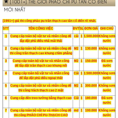
[1001+] THẾ GIỚI PHÀO CHỈ PU TÂN CỔ ĐIỂN
MỚI NHẤT
[1991+] giá thi công phào pu trần thạch cao tân cổ điển rẽ nhất.
STT
TÊN CÔNG VIỆC
ĐVT
SL
ĐƠN GIÁ
GHI CHÚ
1
Cung cấp toàn bộ vật tư và nhân công để
cái
1
1.500.000
Không sơn
lắp đặt phù điêu nhà mái thái
nước
2
Cung cấp toàn bộ vật tư và nhân công để
M2
1
130.000
không sơn
thi công trần thạch cao khung chìm phẳng
nước
3
Cung cấp toàn bộ vật tư và nhân công
M2
1
150.000
Đã sơn
để lắp đặt trần thạch cao khung nổi
nước
4
Cung cấp toàn bộ vật tư và nhân công
Cái
1
1.500.000
Không sơn
để lắp đặt phù điêu ngoại thất
nước
5
Cung cấp toàn bộ vật tư và nhân công để
M2
1
300.000
Không sơn
thi công Vách thạch cao 2 mặt
nước
6
Cung cấp đèn treo tường bằng thạch cao
Cái
1
180.000
Đã sơn
nước
7
Cung cấp toàn bộ vật tư và nhân công để
md
1
100.000
Không sơn
thi công PHÀO CHỈ PU-THẠCH CAO
nước