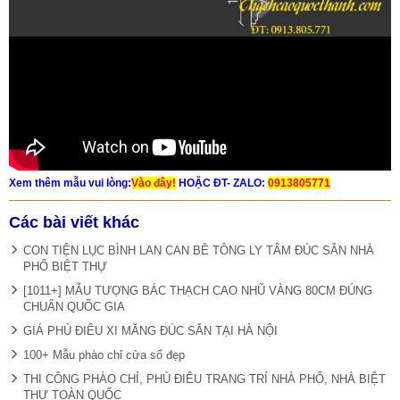
Xem thêm mẫu vui lòng:
Vào đây!
HOẶC ĐT- ZALO:
0913805771
Các bài viết khác
CON TIỆN LỤC BÌNH LAN CAN BÊ TÔNG LY TÂM ĐÚC SẴN NHÀ
PHỐ BIỆT THỰ
[1011+] MẪU TƯỢNG BÁC THẠCH CAO NHŨ VÀNG 80CM ĐÚNG
CHUẨN QUỐC GIA
GIÁ PHÙ ĐIÊU XI MĂNG ĐÚC SẴN TẠI HÀ NỘI
100+ Mẫu phào chỉ cửa sổ đẹp
THI CÔNG PHÀO CHỈ, PHÙ ĐIÊU TRANG TRÍ NHÀ PHỐ, NHÀ BIỆT
THỰ TOÀN QUỐC