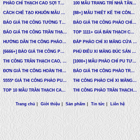
PHÀO CHỈ THẠCH CAO SỢI THỦY TINH
100 MẪU TRANG TRÍ NHÀ TÂN CỔ ĐIỂN
CÁCH CHẾ TẠO KHUÔN MẪU COMPOSITE ĐÚC BÊ TÔNG -XI MĂNG-THẠCH CAO CÁC LOẠI
[88+] MẪU THIẾT KẾ THI CÔNG TRẦN THẠCH CAO TÂN CỔ ĐIỂN MỚI NHẤT
BÁO GIÁ THI CÔNG TƯỜNG THẠCH CAO, VÁCH THẠCH CAO TƯỜNG NHÀ MỚI NHẤT
BÁO GIÁ THI CÔNG PHÀO CHỈ PU TÂN CỔ ĐIỂN TẠI TPHCM
BÁO GIÁ THI CÔNG TRẦN THẠCH CAO TRỌN GÓI MỚI NHẤT
TOP 1111+ GIÁ BÁN THẠCH CAO PHÀO CHỈ, PHÙ ĐIÊU, ĐẦU CỘT TÂN CỔ ĐIỂN
HƯỚNG DẪN THI CÔNG PHÀO CHỈ PU, PHÀO CHỈ THẠCH CAO, PHÀO CHỈ XI MĂNG.
ĐẮP PHÀO CHỈ XI MĂNG CỬA SỔ, CỬA ĐI NHÀ PHỐ, BIỆT THỰ, LÂU ĐÀI TÂN CỔ ĐIỂN
[6666+] BÁO GIÁ THI CÔNG PHÀO CHỈ NHỰA PU MỚI NHẤT
PHÙ ĐIÊU XI MĂNG ĐÚC SẴN NHÀ PHỐ BIỆT THỰ TẠI LONG AN VÀ TÂY NINH
THI CÔNG TRẦN THẠCH CAO, PHÀO CHỈ, PHÙ ĐIÊU TẠI TPHCM
[1000+] MẪU PHÀO CHỈ PU TƯỜNG NHÀ ĐẸP, NẸP CHỈ THẠCH CAO ỐP TƯỜNG
ĐƠN GIÁ THI CÔNG HOÀN THIỆN TRẦN THẠCH CAO TẠI TPHCM
BÁO GIÁ THI CÔNG PHÀO TRẦN THẠCH CAO MỚI NHẤT
5555* GIÁ THI CÔNG PHÀO PU TƯỜNG NHÀ MỚI NHẤT
THI CÔNG PHÀO CHỈ XI MĂNG NHÀ PHỐ, BIỆT THƯ, LÂU ĐÀI DINH THỰ
TOP 10 MẪU TRẦN THẠCH CAO CHUNG CƯ ĐẸP NHẤT
THI CÔNG PHÀO TRẦN THẠCH CAO VĨNH TƯỜNG GIÁ RẺ
Trang chủ
|
Giới thiệu
|
Sản phẩm
|
Tin tức
|
Liên hệ