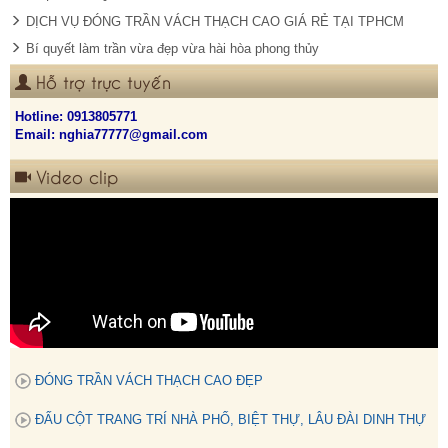
DỊCH VỤ ĐÓNG TRẦN VÁCH THẠCH CAO GIÁ RẺ TẠI TPHCM
Bí quyết làm trần vừa đẹp vừa hài hòa phong thủy
Hỗ trợ trực tuyến
Hotline:
0913805771
Email: nghia77777@gmail.com
Video clip
ĐÓNG TRẦN VÁCH THẠCH CAO ĐẸP
ĐẤU CỘT TRANG TRÍ NHÀ PHỐ, BIỆT THỰ, LÂU ĐÀI DINH THỰ