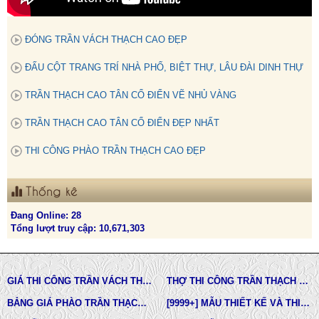
ĐÓNG TRẦN VÁCH THẠCH CAO ĐẸP
ĐẤU CỘT TRANG TRÍ NHÀ PHỐ, BIỆT THỰ, LÂU ĐÀI DINH THỰ
TRẦN THẠCH CAO TÂN CỔ ĐIỂN VẼ NHỦ VÀNG
TRẦN THẠCH CAO TÂN CỔ ĐIỂN ĐẸP NHẤT
THI CÔNG PHÀO TRẦN THẠCH CAO ĐẸP
Thống kê
Đang Online: 28
Tổng lượt truy cập: 10,671,303
GIÁ THI CÔNG TRẦN VÁCH THẠCH CAO TẠI TPHCM
THỢ THI CÔNG TRẦN THẠCH CAO ĐẸP TẠI TPHCM
BẢNG GIÁ PHÀO TRẦN THẠCH CAO TÂN CỔ ĐIỂN
[9999+] MẪU THIẾT KẾ VÀ THI CÔNG TRẦN THẠCH CAO ĐẸP