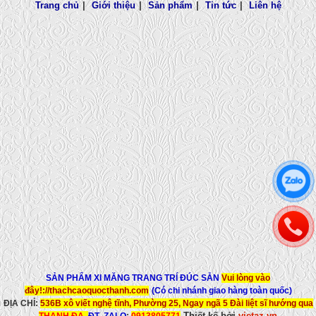
Trang chủ
|
Giới thiệu
|
Sản phẩm
|
Tin tức
|
Liên hệ
SẢN PHẨM XI MĂNG TRANG TRÍ ĐÚC SẴN
Vui lòng vào
đây!://thachcaoquocthanh.com
(Có chi nhánh giao hàng toàn quốc)
ĐỊA CHỈ:
536B xô viết nghệ tĩnh, Phường 25,
Ngay ngã 5 Đài liệt sĩ hướng qua
Thiết kế bởi
vietaz.vn
THANH ĐA.
ĐT- ZALO
:
0913805771