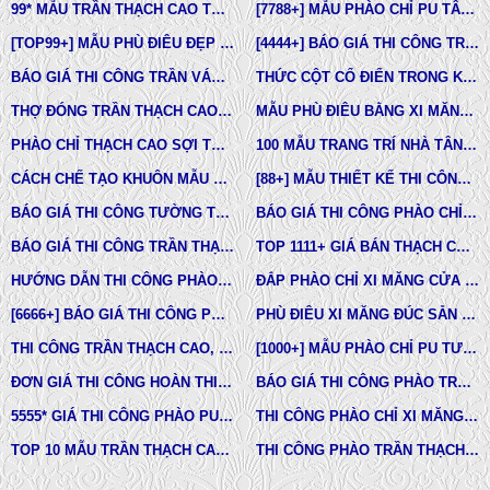
99* MẪU TRẦN THẠCH CAO TÂN CỔ ĐIỂN ĐẸP NHẤT HIỆN NAY
[7788+] MẪU PHÀO CHỈ PU TÂN CỔ ĐIỂN ĐẸP NHẤT HIỆN NAY
[TOP99+] MẪU PHÙ ĐIÊU ĐẸP TRONG THIẾT KẾ KIẾN TRÚC
[4444+] BÁO GIÁ THI CÔNG TRỌN GÓI PHÀO CHỈ PU MỚI NHẤT
BÁO GIÁ THI CÔNG TRẦN VÁCH THẠCH CAO TRỌN GÓI
THỨC CỘT CỔ ĐIỂN TRONG KIẾN TRÚC
THỢ ĐÓNG TRẦN THẠCH CAO GIÁ RẺ Ở TPHCM
MẪU PHÙ ĐIÊU BẰNG XI MĂNG ĐÚC SẴN NHÀ PHỐ BIỆT THỰ LÂU ĐÀI TOÀN QUỐC
PHÀO CHỈ THẠCH CAO SỢI THỦY TINH
100 MẪU TRANG TRÍ NHÀ TÂN CỔ ĐIỂN
CÁCH CHẾ TẠO KHUÔN MẪU COMPOSITE ĐÚC BÊ TÔNG -XI MĂNG-THẠCH CAO CÁC LOẠI
[88+] MẪU THIẾT KẾ THI CÔNG TRẦN THẠCH CAO TÂN CỔ ĐIỂN MỚI NHẤT
BÁO GIÁ THI CÔNG TƯỜNG THẠCH CAO, VÁCH THẠCH CAO TƯỜNG NHÀ MỚI NHẤT
BÁO GIÁ THI CÔNG PHÀO CHỈ PU TÂN CỔ ĐIỂN TẠI TPHCM
BÁO GIÁ THI CÔNG TRẦN THẠCH CAO TRỌN GÓI MỚI NHẤT
TOP 1111+ GIÁ BÁN THẠCH CAO PHÀO CHỈ, PHÙ ĐIÊU, ĐẦU CỘT TÂN CỔ ĐIỂN
HƯỚNG DẪN THI CÔNG PHÀO CHỈ PU, PHÀO CHỈ THẠCH CAO, PHÀO CHỈ XI MĂNG.
ĐẮP PHÀO CHỈ XI MĂNG CỬA SỔ, CỬA ĐI NHÀ PHỐ, BIỆT THỰ, LÂU ĐÀI TÂN CỔ ĐIỂN
[6666+] BÁO GIÁ THI CÔNG PHÀO CHỈ NHỰA PU MỚI NHẤT
PHÙ ĐIÊU XI MĂNG ĐÚC SẴN NHÀ PHỐ BIỆT THỰ TẠI LONG AN VÀ TÂY NINH
THI CÔNG TRẦN THẠCH CAO, PHÀO CHỈ, PHÙ ĐIÊU TẠI TPHCM
[1000+] MẪU PHÀO CHỈ PU TƯỜNG NHÀ ĐẸP, NẸP CHỈ THẠCH CAO ỐP TƯỜNG
ĐƠN GIÁ THI CÔNG HOÀN THIỆN TRẦN THẠCH CAO TẠI TPHCM
BÁO GIÁ THI CÔNG PHÀO TRẦN THẠCH CAO MỚI NHẤT
5555* GIÁ THI CÔNG PHÀO PU TƯỜNG NHÀ MỚI NHẤT
THI CÔNG PHÀO CHỈ XI MĂNG NHÀ PHỐ, BIỆT THƯ, LÂU ĐÀI DINH THỰ
TOP 10 MẪU TRẦN THẠCH CAO CHUNG CƯ ĐẸP NHẤT
THI CÔNG PHÀO TRẦN THẠCH CAO VĨNH TƯỜNG GIÁ RẺ