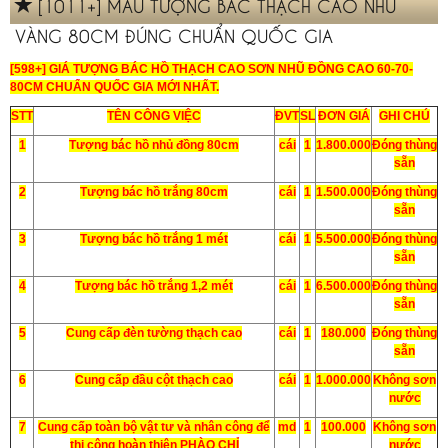
[1011+] MẪU TƯỢNG BÁC THẠCH CAO NHŨ
VÀNG 80CM ĐÚNG CHUẨN QUỐC GIA
[598+] GIÁ TƯỢNG BÁC HỒ THẠCH CAO SƠN NHŨ ĐỒNG CAO 60-70-
80CM CHUẨN QUỐC GIA MỚI NHẤT.
STT
TÊN CÔNG VIỆC
ĐVT
SL
ĐƠN GIÁ
GHI CHÚ
1
Tượng bác hồ nhủ đồng 80cm
cái
1
1.800.000
Đóng thùng
sẵn
2
Tượng bác hồ trắng 80cm
cái
1
1.500.000
Đóng thùng
sẵn
3
Tượng bác hồ trắng 1 mét
cái
1
5.500.000
Đóng thùng
sẵn
4
Tượng bác hồ trắng 1,2 mét
cái
1
6.500.000
Đóng thùng
sẵn
5
Cung cấp đèn tường thạch cao
cái
1
180.000
Đóng thùng
sẵn
6
Cung cấp đầu cột thạch cao
cái
1
1.000.000
Không sơn
nước
7
Cung cấp toàn bộ vật tư và nhân công để
md
1
100.000
Không sơn
thi công hoàn thiện PHÀO CHỈ
nước