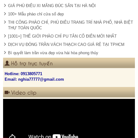
GIÁ PHÙ ĐIÊU XI MĂNG ĐÚC SẴN TẠI HÀ NỘI
100+ Mẫu phào chỉ cửa sổ đẹp
THI CÔNG PHÀO CHỈ, PHÙ ĐIÊU TRANG TRÍ NHÀ PHỐ, NHÀ BIỆT
THỰ TOÀN QUỐC
[1001+] THẾ GIỚI PHÀO CHỈ PU TÂN CỔ ĐIỂN MỚI NHẤT
DỊCH VỤ ĐÓNG TRẦN VÁCH THẠCH CAO GIÁ RẺ TẠI TPHCM
Bí quyết làm trần vừa đẹp vừa hài hòa phong thủy
Hỗ trợ trực tuyến
Hotline:
0913805771
Email: nghia77777@gmail.com
Video clip