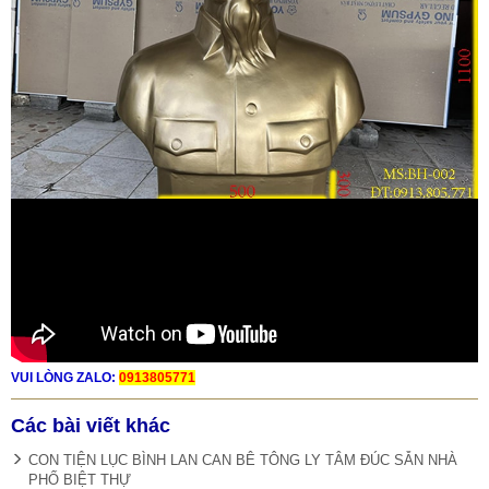
VUI LÒNG ZALO:
0913805771
Các bài viết khác
CON TIỆN LỤC BÌNH LAN CAN BÊ TÔNG LY TÂM ĐÚC SẴN NHÀ
PHỐ BIỆT THỰ