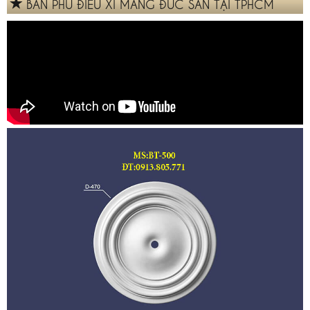
BÁN PHÙ ĐIÊU XI MĂNG ĐÚC SẴN TẠI TPHCM