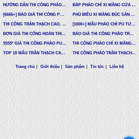
HƯỚNG DẪN THI CÔNG PHÀO CHỈ PU, PHÀO CHỈ THẠCH CAO, PHÀO CHỈ XI MĂNG.
ĐẮP PHÀO CHỈ XI MĂNG CỬA SỔ, CỬA ĐI NHÀ PHỐ, BIỆT THỰ, LÂU ĐÀI TÂN CỔ ĐIỂN
[6666+] BÁO GIÁ THI CÔNG PHÀO CHỈ NHỰA PU MỚI NHẤT
PHÙ ĐIÊU XI MĂNG ĐÚC SẴN NHÀ PHỐ BIỆT THỰ TẠI LONG AN VÀ TÂY NINH
THI CÔNG TRẦN THẠCH CAO, PHÀO CHỈ, PHÙ ĐIÊU TẠI TPHCM
[1000+] MẪU PHÀO CHỈ PU TƯỜNG NHÀ ĐẸP, NẸP CHỈ THẠCH CAO ỐP TƯỜNG
ĐƠN GIÁ THI CÔNG HOÀN THIỆN TRẦN THẠCH CAO TẠI TPHCM
BÁO GIÁ THI CÔNG PHÀO TRẦN THẠCH CAO MỚI NHẤT
5555* GIÁ THI CÔNG PHÀO PU TƯỜNG NHÀ MỚI NHẤT
THI CÔNG PHÀO CHỈ XI MĂNG NHÀ PHỐ, BIỆT THƯ, LÂU ĐÀI DINH THỰ
TOP 10 MẪU TRẦN THẠCH CAO CHUNG CƯ ĐẸP NHẤT
THI CÔNG PHÀO TRẦN THẠCH CAO VĨNH TƯỜNG GIÁ RẺ
Trang chủ
|
Giới thiệu
|
Sản phẩm
|
Tin tức
|
Liên hệ