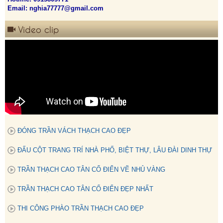
Email: nghia77777@gmail.com
Video clip
ĐÓNG TRẦN VÁCH THẠCH CAO ĐẸP
ĐẤU CỘT TRANG TRÍ NHÀ PHỐ, BIỆT THỰ, LÂU ĐÀI DINH THỰ
TRẦN THẠCH CAO TÂN CỔ ĐIỂN VẼ NHỦ VÀNG
TRẦN THẠCH CAO TÂN CỔ ĐIỂN ĐẸP NHẤT
THI CÔNG PHÀO TRẦN THẠCH CAO ĐẸP