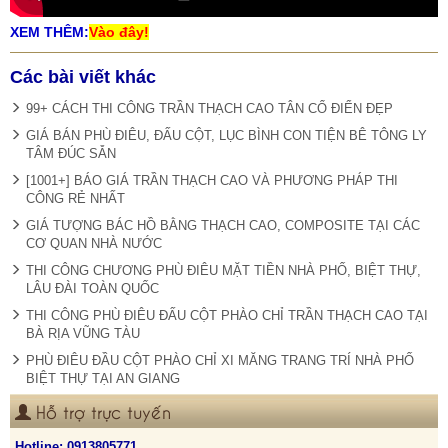
XEM THÊM:
Vào đây!
Các bài viết khác
99+ CÁCH THI CÔNG TRẦN THẠCH CAO TÂN CỔ ĐIỂN ĐẸP
GIÁ BÁN PHÙ ĐIÊU, ĐẤU CỘT, LỤC BÌNH CON TIỆN BÊ TÔNG LY
TÂM ĐÚC SẴN
[1001+] BÁO GIÁ TRẦN THẠCH CAO VÀ PHƯƠNG PHÁP THI
CÔNG RẺ NHẤT
GIÁ TƯỢNG BÁC HỒ BẰNG THẠCH CAO, COMPOSITE TẠI CÁC
CƠ QUAN NHÀ NƯỚC
THI CÔNG CHƯƠNG PHÙ ĐIÊU MẶT TIỀN NHÀ PHỐ, BIỆT THỰ,
LÂU ĐÀI TOÀN QUỐC
THI CÔNG PHÙ ĐIÊU ĐẤU CỘT PHÀO CHỈ TRẦN THẠCH CAO TẠI
BÀ RỊA VŨNG TÀU
PHÙ ĐIÊU ĐẦU CỘT PHÀO CHỈ XI MĂNG TRANG TRÍ NHÀ PHỐ
BIỆT THỰ TẠI AN GIANG
Hỗ trợ trực tuyến
Hotline:
0913805771