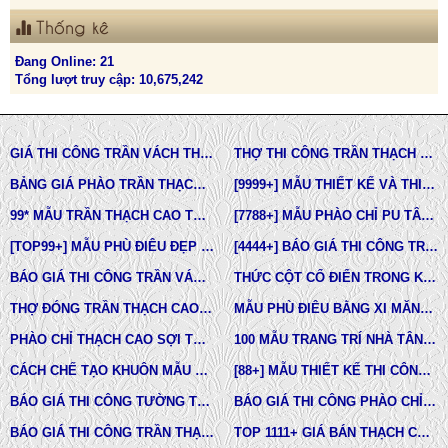
Thống kê
Đang Online: 21
Tổng lượt truy cập: 10,675,242
GIÁ THI CÔNG TRẦN VÁCH THẠCH CAO TẠI TPHCM
THỢ THI CÔNG TRẦN THẠCH CAO ĐẸP TẠI TPHCM
BẢNG GIÁ PHÀO TRẦN THẠCH CAO TÂN CỔ ĐIỂN
[9999+] MẪU THIẾT KẾ VÀ THI CÔNG TRẦN THẠCH CAO ĐẸP
99* MẪU TRẦN THẠCH CAO TÂN CỔ ĐIỂN ĐẸP NHẤT HIỆN NAY
[7788+] MẪU PHÀO CHỈ PU TÂN CỔ ĐIỂN ĐẸP NHẤT HIỆN NAY
[TOP99+] MẪU PHÙ ĐIÊU ĐẸP TRONG THIẾT KẾ KIẾN TRÚC
[4444+] BÁO GIÁ THI CÔNG TRỌN GÓI PHÀO CHỈ PU MỚI NHẤT
BÁO GIÁ THI CÔNG TRẦN VÁCH THẠCH CAO TRỌN GÓI
THỨC CỘT CỔ ĐIỂN TRONG KIẾN TRÚC
THỢ ĐÓNG TRẦN THẠCH CAO GIÁ RẺ Ở TPHCM
MẪU PHÙ ĐIÊU BẰNG XI MĂNG ĐÚC SẴN NHÀ PHỐ BIỆT THỰ LÂU ĐÀI TOÀN QUỐC
PHÀO CHỈ THẠCH CAO SỢI THỦY TINH
100 MẪU TRANG TRÍ NHÀ TÂN CỔ ĐIỂN
CÁCH CHẾ TẠO KHUÔN MẪU COMPOSITE ĐÚC BÊ TÔNG -XI MĂNG-THẠCH CAO CÁC LOẠI
[88+] MẪU THIẾT KẾ THI CÔNG TRẦN THẠCH CAO TÂN CỔ ĐIỂN MỚI NHẤT
BÁO GIÁ THI CÔNG TƯỜNG THẠCH CAO, VÁCH THẠCH CAO TƯỜNG NHÀ MỚI NHẤT
BÁO GIÁ THI CÔNG PHÀO CHỈ PU TÂN CỔ ĐIỂN TẠI TPHCM
BÁO GIÁ THI CÔNG TRẦN THẠCH CAO TRỌN GÓI MỚI NHẤT
TOP 1111+ GIÁ BÁN THẠCH CAO PHÀO CHỈ, PHÙ ĐIÊU, ĐẦU CỘT TÂN CỔ ĐIỂN