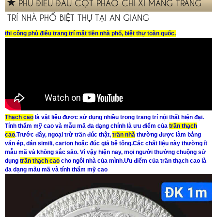
PHÙ ĐIÊU ĐẦU CỘT PHÀO CHỈ XI MĂNG TRANG
TRÍ NHÀ PHỐ BIỆT THỰ TẠI AN GIANG
thi công phù điêu trang trí mặt tiền nhà phố, biệt thự toàn quốc.
Thạch cao
là vật liệu được sử dụng nhiều trong trang trí nội thất hiện đại.
Tính thẩm mỹ cao và mẫu mã đa dạng chính là ưu điểm của
trần thạch
cao
.Trước đây, ngoại trừ trần đúc thật,
trần nhà
thường được làm bằng
ván ép, dán simili, carton hoặc đúc giả bê tông.Các chất liệu này thường ít
mẫu mã và không sắc sảo. Vì vậy hiện nay, mọi người thường chuộng sử
dụng
trần thạch cao
cho ngôi nhà của mình.Ưu điểm của trần thạch cao là
đa dạng mãu mã và tính thẩm mỹ cao