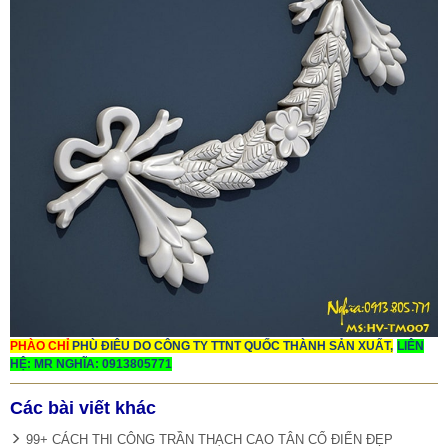
PHÀO CHỈ
PHÙ ĐIÊU DO CÔNG TY TTNT QUỐC THÀNH SẢN XUẤT,
LIÊN
HỆ: MR NGHĨA: 0913805771
Các bài viết khác
99+ CÁCH THI CÔNG TRẦN THẠCH CAO TÂN CỔ ĐIỂN ĐẸP