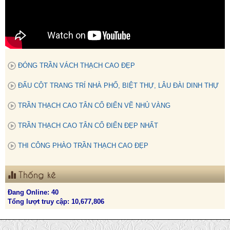
ĐÓNG TRẦN VÁCH THẠCH CAO ĐẸP
ĐẤU CỘT TRANG TRÍ NHÀ PHỐ, BIỆT THỰ, LÂU ĐÀI DINH THỰ
TRẦN THẠCH CAO TÂN CỔ ĐIỂN VẼ NHỦ VÀNG
TRẦN THẠCH CAO TÂN CỔ ĐIỂN ĐẸP NHẤT
THI CÔNG PHÀO TRẦN THẠCH CAO ĐẸP
Thống kê
Đang Online: 40
Tổng lượt truy cập: 10,677,806