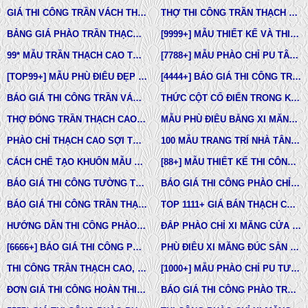
GIÁ THI CÔNG TRẦN VÁCH THẠCH CAO TẠI TPHCM
THỢ THI CÔNG TRẦN THẠCH CAO ĐẸP TẠI TPHCM
BẢNG GIÁ PHÀO TRẦN THẠCH CAO TÂN CỔ ĐIỂN
[9999+] MẪU THIẾT KẾ VÀ THI CÔNG TRẦN THẠCH CAO ĐẸP
99* MẪU TRẦN THẠCH CAO TÂN CỔ ĐIỂN ĐẸP NHẤT HIỆN NAY
[7788+] MẪU PHÀO CHỈ PU TÂN CỔ ĐIỂN ĐẸP NHẤT HIỆN NAY
[TOP99+] MẪU PHÙ ĐIÊU ĐẸP TRONG THIẾT KẾ KIẾN TRÚC
[4444+] BÁO GIÁ THI CÔNG TRỌN GÓI PHÀO CHỈ PU MỚI NHẤT
BÁO GIÁ THI CÔNG TRẦN VÁCH THẠCH CAO TRỌN GÓI
THỨC CỘT CỔ ĐIỂN TRONG KIẾN TRÚC
THỢ ĐÓNG TRẦN THẠCH CAO GIÁ RẺ Ở TPHCM
MẪU PHÙ ĐIÊU BẰNG XI MĂNG ĐÚC SẴN NHÀ PHỐ BIỆT THỰ LÂU ĐÀI TOÀN QUỐC
PHÀO CHỈ THẠCH CAO SỢI THỦY TINH
100 MẪU TRANG TRÍ NHÀ TÂN CỔ ĐIỂN
CÁCH CHẾ TẠO KHUÔN MẪU COMPOSITE ĐÚC BÊ TÔNG -XI MĂNG-THẠCH CAO CÁC LOẠI
[88+] MẪU THIẾT KẾ THI CÔNG TRẦN THẠCH CAO TÂN CỔ ĐIỂN MỚI NHẤT
BÁO GIÁ THI CÔNG TƯỜNG THẠCH CAO, VÁCH THẠCH CAO TƯỜNG NHÀ MỚI NHẤT
BÁO GIÁ THI CÔNG PHÀO CHỈ PU TÂN CỔ ĐIỂN TẠI TPHCM
BÁO GIÁ THI CÔNG TRẦN THẠCH CAO TRỌN GÓI MỚI NHẤT
TOP 1111+ GIÁ BÁN THẠCH CAO PHÀO CHỈ, PHÙ ĐIÊU, ĐẦU CỘT TÂN CỔ ĐIỂN
HƯỚNG DẪN THI CÔNG PHÀO CHỈ PU, PHÀO CHỈ THẠCH CAO, PHÀO CHỈ XI MĂNG.
ĐẮP PHÀO CHỈ XI MĂNG CỬA SỔ, CỬA ĐI NHÀ PHỐ, BIỆT THỰ, LÂU ĐÀI TÂN CỔ ĐIỂN
[6666+] BÁO GIÁ THI CÔNG PHÀO CHỈ NHỰA PU MỚI NHẤT
PHÙ ĐIÊU XI MĂNG ĐÚC SẴN NHÀ PHỐ BIỆT THỰ TẠI LONG AN VÀ TÂY NINH
THI CÔNG TRẦN THẠCH CAO, PHÀO CHỈ, PHÙ ĐIÊU TẠI TPHCM
[1000+] MẪU PHÀO CHỈ PU TƯỜNG NHÀ ĐẸP, NẸP CHỈ THẠCH CAO ỐP TƯỜNG
ĐƠN GIÁ THI CÔNG HOÀN THIỆN TRẦN THẠCH CAO TẠI TPHCM
BÁO GIÁ THI CÔNG PHÀO TRẦN THẠCH CAO MỚI NHẤT