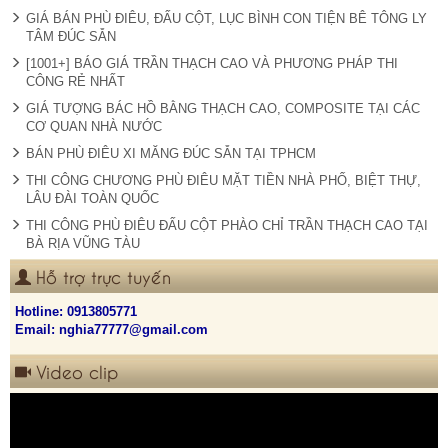
GIÁ BÁN PHÙ ĐIÊU, ĐẤU CỘT, LỤC BÌNH CON TIỆN BÊ TÔNG LY
TÂM ĐÚC SẴN
[1001+] BÁO GIÁ TRẦN THẠCH CAO VÀ PHƯƠNG PHÁP THI
CÔNG RẺ NHẤT
GIÁ TƯỢNG BÁC HỒ BẰNG THẠCH CAO, COMPOSITE TẠI CÁC
CƠ QUAN NHÀ NƯỚC
BÁN PHÙ ĐIÊU XI MĂNG ĐÚC SẴN TẠI TPHCM
THI CÔNG CHƯƠNG PHÙ ĐIÊU MẶT TIỀN NHÀ PHỐ, BIỆT THỰ,
LÂU ĐÀI TOÀN QUỐC
THI CÔNG PHÙ ĐIÊU ĐẤU CỘT PHÀO CHỈ TRẦN THẠCH CAO TẠI
BÀ RỊA VŨNG TÀU
Hỗ trợ trực tuyến
Hotline:
0913805771
Email: nghia77777@gmail.com
Video clip