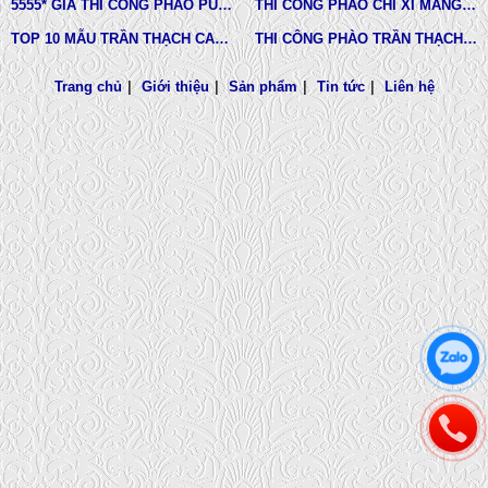
5555* GIÁ THI CÔNG PHÀO PU TƯỜNG NHÀ MỚI NHẤT
THI CÔNG PHÀO CHỈ XI MĂNG NHÀ PHỐ, BIỆT THƯ, LÂU ĐÀI DINH THỰ
TOP 10 MẪU TRẦN THẠCH CAO CHUNG CƯ ĐẸP NHẤT
THI CÔNG PHÀO TRẦN THẠCH CAO VĨNH TƯỜNG GIÁ RẺ
Trang chủ
|
Giới thiệu
|
Sản phẩm
|
Tin tức
|
Liên hệ