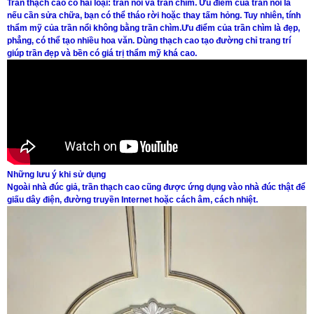
Trần thạch cao có hai loại: trần nổi và trần chìm. Ưu điểm của trần nổi là
nếu cần sửa chữa, bạn có thể tháo rời hoặc thay tấm hỏng. Tuy nhiên, tính
thẩm mỹ của trần nổi không bằng trần chìm.Ưu điểm của trần chìm là đẹp,
phẳng, có thể tạo nhiều hoa văn. Dùng thạch cao tạo đường chỉ trang trí
giúp trần đẹp và bền có giá trị thẩm mỹ khá cao.
Những lưu ý khi sử dụng
Ngoài nhà đúc giả, trần thạch cao cũng được ứng dụng vào nhà đúc thật để
giấu dây điện, đường truyền Internet hoặc cách âm, cách nhiệt.