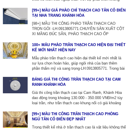
ngừng của ngành xây dựng, xu hướng hàng rào cũng
thay đổi liên tục, mang đến những lựa chọn đa dạng và
[99+] MẪU GIÁ PHÀO CHỈ THẠCH CAO TÂN CỔ ĐIỂN
độc đáo cho gia chủ. [4099+] MẪU PHÙ ĐIÊU HÀNG
TẠI NHA TRANG KHÁNH HÒA
RÀO BÊ TÔNG TRANG TRÍ-ZALO:0913805771.
[98+] MẪU THI CÔNG PHÀO TRẦN THẠCH CAO
TRỌN GÓI -LH:0913805771.CHUYÊN SẢN XUẤT CỘT
XI MĂNG ĐÚC SẴN, PHÀO THẠCH CAO ỐP
TƯỜNG. Trong thiết kế nhà ở trần thạch cao là vật liệu
không thể thiếu,được sử dụng rộng rãi khi làm hệ trần
100+ MẪU PHÀO TRẦN THẠCH CAO HIỆN ĐẠI THIẾT
theo phong cách cổ điển và tân cổ điển,giúp nâng cao
KẾ MỚI NHẤT HIỆN NAY
vẻ đẹp cho toàn bộ ngôi nhà trở nên ấn tượng hơn.
Mẫu phào trần thạch cao hiện đại thiết kế mới nhất là
sự lựa chọn hoàn hảo, giúp ngôi nhà của bạn thêm
phần thẩm mỹ và sang trọng-LH:0913805771. Trong bài
viết này, hãy cùng TTNT QUỐC THÀNH khám phá các
mẫu phòng khách đẹp, hiện đại, mới nhất hiện nay.
BẢNG GIÁ THI CÔNG TRẦN THẠCH CAO TẠI CAM
RANH KHÁNH HÒA
Giá thi công trần thạch cao tại Cam Ranh, Khánh Hòa
dao động trong khoảng 130.000 - 350.000 VNĐ/m2 tùy
loại trần, như trần thạch cao khung nổi có giá khoảng
130.000 - 220.000 VNĐ/m2.Để tìm nhà thầu trần thạch
cao tại cam ranh, bạn có thể liên hệ các công ty chuyên
[99+] MẪU THI CÔNG TRẦN THẠCH CAO PHÒNG
thi công và cung cấp vật tư như Thạch cao Quốc Thành
NGỦ TÂN CỔ ĐIỂN ĐẸP NHẤT
ZALO:0913805771 hoặc các cty xây dựng tại địa
Trong thiết kế nhà ở trần thạch cao là vật liệu không thể
phương.