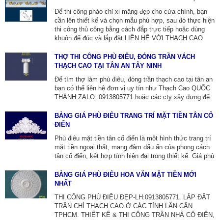
phù điêu, con bọ xi măng đúc sẵn thi công lắp đặt tại
Để thi công phào chỉ xi măng đẹp cho cửa chính, bạn
địa phương.
cần lên thiết kế và chọn mẫu phù hợp, sau đó thực hiện
thi công thủ công bằng cách đắp trực tiếp hoặc dùng
khuôn để đúc và lắp đặt.LIÊN HỆ VỚI THẠCH CAO
QUỐC THÀNH: 0913805771. CHUYÊN THI CÔNG ĐẮP
TRỰC TIẾP VÀ LẮP ĐẶT PHÀO CHỈ ĐÚC SẴN.
THỢ THI CÔNG PHÙ ĐIÊU, ĐÓNG TRẦN VÁCH
THẠCH CAO TẠI TÂN AN TÂY NINH
Để tìm thợ làm phù điêu, đóng trần thạch cao tại tân an
bạn có thể liên hệ đơn vị uy tín như Thạch Cao QUỐC
THÀNH ZALO: 0913805771 hoặc các cty xây dựng để
được tư vấn và báo giá chi tiết. Khi lựa chọn hãy tìm
hiểu về kinh nghiệm,dịch vụ trọn gói và các mẫu trần
BẢNG GIÁ PHÙ ĐIÊU TRANG TRÍ MẶT TIỀN TÂN CỔ
thạch cao đa dạng như trần giật cấp,trần phẳng,trần thả
ĐIỂN
để đảm bảo công trình đẹp và chất lượng.
Phù điêu mặt tiền tân cổ điển là một hình thức trang trí
mặt tiền ngoại thất, mang đậm dấu ấn của phong cách
tân cổ điển, kết hợp tính hiện đại trong thiết kế. Giá phù
điêu phụ thuộc vào loại phù điêu, độ phức tạp dao động
từ 1.000.000-5.800.000 VNĐ/m² . Để có báo giá chính
BẢNG GIÁ PHÙ ĐIÊU HOA VĂN MẶT TIỀN MỚI
xác bạn có thể liên hệ THẠCH CAO QUỐC THÀNH
NHẤT
ZALO: 0913805771 hoặc các cty xây dựng tại địa
THI CÔNG PHÙ ĐIÊU ĐẸP-LH:0913805771. LẮP ĐẶT
phương.
TRẦN CHỈ THẠCH CAO Ở CÁC TỈNH LÂN CẬN
TPHCM. THIẾT KẾ & THI CÔNG TRẦN NHÀ CỔ ĐIỂN,