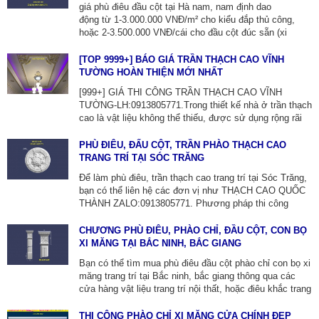
giá phù điêu đầu cột tại Hà nam, nam định dao
ZALO: 0913805771
động từ 1-3.000.000 VNĐ/m² cho kiểu đắp thủ công,
hoặc 2-3.500.000 VNĐ/cái cho đầu cột đúc sẵn (xi
măng) với kích thước và hoa văn khác nhau, tùy vào
việc đắp trực tiếp hay dùng sản phẩm đúc sẵn. Để tìm
[TOP 9999+] BÁO GIÁ TRẦN THẠCH CAO VĨNH
nhà thầu thi công phù điêu bạn nên liên hệ với đơn vị
TƯỜNG HOÀN THIỆN MỚI NHẤT
điêu khắc như THẠCH CAO QUỐC THÀNH ĐT-
[999+] GIÁ THI CÔNG TRẦN THẠCH CAO VĨNH
ZALO:0913805771.
TƯỜNG-LH:0913805771.Trong thiết kế nhà ở trần thạch
cao là vật liệu không thể thiếu, được sử dụng rộng rãi
khi làm hệ trần theo phong cách cổ điển và tân cổ điển,
giúp nâng cao vẻ đẹp cho toàn bộ ngôi nhà trở nên ấn
PHÙ ĐIÊU, ĐẤU CỘT, TRẦN PHÀO THẠCH CAO
tượng hơn.
TRANG TRÍ TẠI SÓC TRĂNG
Để làm phù điêu, trần thạch cao trang trí tại Sóc Trăng,
bạn có thể liên hệ các đơn vị như THẠCH CAO QUỐC
THÀNH ZALO:0913805771. Phương pháp thi công
gồm: xác định cao độ, lắp đặt thanh viền tường, treo hệ
thống khung xương chính và phụ, lắp tấm thạch cao,
CHƯƠNG PHÙ ĐIÊU, PHÀO CHỈ, ĐẦU CỘT, CON BỌ
xử lý mối nối và hoàn thiện.
XI MĂNG TẠI BẮC NINH, BẮC GIANG
Bạn có thể tìm mua phù điêu đầu cột phào chỉ con bọ xi
măng trang trí tại Bắc ninh, bắc giang thông qua các
cửa hàng vật liệu trang trí nội thất, hoặc điêu khắc trang
trí THẠCH CAO QUỐC THÀNH TẠI BẮC NINH
ZALO:0913805771, Cty chúng tôi chuyên về phào chỉ,
THI CÔNG PHÀO CHỈ XI MĂNG CỬA CHÍNH ĐẸP