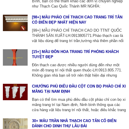
Bình, bạn có thể tham khảo các đơn vị chuyên nghiệp
như Thạch Cao Quốc Thành MR NGHĨA:
0913805771 hoặc các cty xây dựng tại địa phương để
được tư vấn và báo giá chi tiết. Giá thi công trần thạch
[98+] MẪU PHÀO CHỈ THẠCH CAO TRANG TRÍ TÂN
cao phụ thuộc vào loại trần (chìm hay nổi), tính năng
CỔ ĐIỂN ĐẸP NHẤT HIỆN NAY
(chịu ẩm, chống cháy) và loại khung xương sử dụng.
[99+] MẪU PHÀO CHỈ THẠCH CAO DO TTNT QUỐC
THÀNH SẢN XUẤT-LH:0913805771.Phào thạch cao là
vật liệu dùng để trang trí trần,tường nhà thêm phần nổi
bật và tạo điểm nhấn độc đáo cho căn phòng.Trên thị
trường hiện nay có nhiều mẫu phào chỉ đẹp với hoa văn
[15+] MẪU ĐÔN HOA TRANG TRÍ PHÒNG KHÁCH
khác nhau,chi tiết sẽ phụ thuộc vào nhiều yếu tố như
TUYỆT ĐẸP
kiểu dáng,kích thước và mục đích sử dụng.
Đôn thạch cao được nhiều người dùng đến như một
món đồ trang trí nội thất quen thuộc-LH:0913.805.771.
Không gian nhà bạn sẽ trở nên thật hiện đại nhưng
không kém phần sang trọng, tinh tế chỉ với một bộ đôn
bằng thạch cao đơn giản trong phòng khách.
CHƯỚNG PHÙ ĐIÊU ĐẦU CỘT CON BỌ PHÀO CHỈ XI
MĂNG TẠI NAM ĐỊNH
Bạn có thể tìm mua phù điêu đầu cột phào chỉ con bọ xi
măng trang trí tại Nam định, Ninh bình thông qua các
cửa hàng vật liệu trang trí nội thất, hoặc điêu khắc trang
trí THẠCH CAO QUỐC THÀNH TẠI NAM ĐỊNH
ZALO:0913805771, Cty chúng tôi chuyên về phào chỉ,
30+ MẪU TRẦN NHÀ THẠCH CAO TÂN CỔ ĐIỂN
phù điêu, con bọ xi măng đúc sẵn thi công lắp đặt tại
DÀNH CHO DINH THỰ LÂU ĐÀI