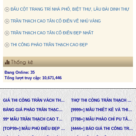
ĐẤU CỘT TRANG TRÍ NHÀ PHỐ, BIỆT THỰ, LÂU ĐÀI DINH THỰ
TRẦN THẠCH CAO TÂN CỔ ĐIỂN VẼ NHỦ VÀNG
TRẦN THẠCH CAO TÂN CỔ ĐIỂN ĐẸP NHẤT
THI CÔNG PHÀO TRẦN THẠCH CAO ĐẸP
Thống kê
Đang Online: 35
Tổng lượt truy cập: 10,671,446
GIÁ THI CÔNG TRẦN VÁCH THẠCH CAO TẠI TPHCM
THỢ THI CÔNG TRẦN THẠCH CAO ĐẸP TẠI TPHCM
BẢNG GIÁ PHÀO TRẦN THẠCH CAO TÂN CỔ ĐIỂN
[9999+] MẪU THIẾT KẾ VÀ THI CÔNG TRẦN THẠCH CAO ĐẸP
99* MẪU TRẦN THẠCH CAO TÂN CỔ ĐIỂN ĐẸP NHẤT HIỆN NAY
[7788+] MẪU PHÀO CHỈ PU TÂN CỔ ĐIỂN ĐẸP NHẤT HIỆN NAY
[TOP99+] MẪU PHÙ ĐIÊU ĐẸP TRONG THIẾT KẾ KIẾN TRÚC
[4444+] BÁO GIÁ THI CÔNG TRỌN GÓI PHÀO CHỈ PU MỚI NHẤT