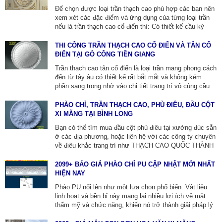
địa phương.
Để chọn được loại trần thạch cao phù hợp các bạn nên
xem xét các đặc điểm và ứng dụng của từng loại trần
nếu là trần thạch cao cổ điển thì: Có thiết kế cầu kỳ
thường sử dụng màu nhũ vàng và sơn trắng làm màu
chủ đạo. Tuy trần cổ điển mang lại vẻ đẹp sang trọng
THI CÔNG TRẦN THẠCH CAO CỔ ĐIỂN VÀ TÂN CỔ
nhưng việc thi công có thể tốn kém hơn và yêu cầu bản
ĐIỂN TẠI GÒ CÔNG TIỀN GIANG
vẽ chi tiết hơn. Vì vậy hãy LH:NGHĨA- 0913.805.771
Trần thạch cao tân cổ điển là loại trần mang phong cách
đến từ tây âu có thiết kế rất bắt mắt và không kém
phần sang trọng nhờ vào chi tiết trang trí vô cùng cầu
kỳ. Với thiết kế Á – Âu thì không khó để bắt gặp trần cổ
điển ở các biệt thự, căn hộ hoặc đơn thuần là phòng
PHÀO CHỈ, TRẦN THẠCH CAO, PHÙ ĐIÊU, ĐẦU CỘT
khách nhà cấp 4 ở ngay chính thôn quê Việt
XI MĂNG TẠI BÌNH LONG
Nam.LH:0913.805.771
Bạn có thể tìm mua đầu cột phù điêu tại xưởng đúc sẵn
ở các địa phương, hoặc liên hệ với các công ty chuyên
về điêu khắc trang trí như THẠCH CAO QUỐC THÀNH
ZALO:0913805771 để được tư vấn và đặt hàng. Các
cty này chuyên cung cấp các sản phẩm phù điêu xi
2099+ BÁO GIÁ PHÀO CHỈ PU CẬP NHẬT MỚI NHẤT
măng đúc sẵn chất lượng cao, với nhiều mẫu mã đa
HIỆN NAY
dạng, lắp đặt và thi công tại bình long bình phước.
Phào PU nổi lên như một lựa chọn phổ biến. Vật liệu
linh hoạt và bền bỉ này mang lại nhiều lợi ích về mặt
thẩm mỹ và chức năng, khiến nó trở thành giải pháp lý
tưởng để nâng cao vẻ đẹp và nét đặc trưng trong trang