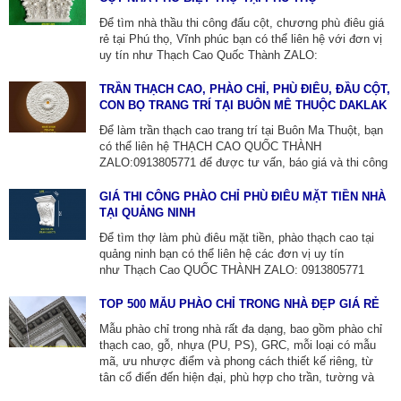
PHÀO THẠCH CAO ỐP TƯỜNG.
Để tìm nhà thầu thi công đấu cột, chương phù điêu giá
rẻ tại Phú thọ, Vĩnh phúc bạn có thể liên hệ với đơn vị
uy tín như Thạch Cao Quốc Thành ZALO:
0913805771. Giá chương phù điêu nhà phố, biệt thự lâu
đài toàn quốc dao động từ khoảng 800.000 VNĐ đến
TRẦN THẠCH CAO, PHÀO CHỈ, PHÙ ĐIÊU, ĐẦU CỘT,
trên 5.000.000 VNĐ/m² tùy độ phức tạp, hoa văn(hoa lá,
CON BỌ TRANG TRÍ TẠI BUÔN MÊ THUỘC DAKLAK
linh vật, chân dung), tay nghề thợ và có thể thêm phí thi
Để làm trần thạch cao trang trí tại Buôn Ma Thuột, bạn
công riêng.
có thể liên hệ THẠCH CAO QUỐC THÀNH
ZALO:0913805771 để được tư vấn, báo giá và thi công
hoặc các cty xây dựng tại địa phương với đội ngũ
chuyên nghiệp và kinh nghiệm thi công nhiều công trình
GIÁ THI CÔNG PHÀO CHỈ PHÙ ĐIÊU MẶT TIỀN NHÀ
có tính thẩm mỹ cao.
TẠI QUẢNG NINH
Để tìm thợ làm phù điêu mặt tiền, phào thạch cao tại
quảng ninh bạn có thể liên hệ các đơn vị uy tín
như Thạch Cao QUỐC THÀNH ZALO: 0913805771
hoặc các cty xây dựng để được tư vấn và báo giá chi
tiết. Khi lựa chọn hãy tìm hiểu về kinh nghiệm,dịch vụ
TOP 500 MẪU PHÀO CHỈ TRONG NHÀ ĐẸP GIÁ RẺ
trọn gói và các mẫu phào thạch cao cũng như phù điêu
Mẫu phào chỉ trong nhà rất đa dạng, bao gồm phào chỉ
xi măng để đảm bảo công trình đẹp và chất lượng.
thạch cao, gỗ, nhựa (PU, PS), GRC, mỗi loại có mẫu
mã, ưu nhược điểm và phong cách thiết kế riêng, từ
tân cổ điển đến hiện đại, phù hợp cho trần, tường và
sàn nhà. Để tìm nhà cung cấp vật tư và thi công phào