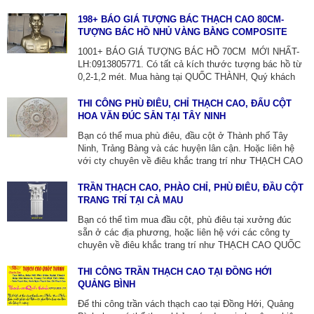
TÂN CỔ ĐIỂN. ĐẮP PHÀO CHỈ MẶT TIỀN CÁC CÔNG
TRÌNH TÂN CỔ ĐIỂN.
198+ BÁO GIÁ TƯỢNG BÁC THẠCH CAO 80CM-
TƯỢNG BÁC HỒ NHỦ VÀNG BẰNG COMPOSITE
1001+ BÁO GIÁ TƯỢNG BÁC HỒ 70CM MỚI NHẤT-
LH:0913805771. Có tất cả kích thước tượng bác hồ từ
0,2-1,2 mét. Mua hàng tại QUỐC THÀNH, Quý khách
hàng sẽ được hưởng các quyền lợi sau: Bảo hành sản
phẩm lên đến 12 tháng. Giao hàng tận nơi trên toàn
THI CÔNG PHÙ ĐIÊU, CHỈ THẠCH CAO, ĐẤU CỘT
quốc.
HOA VĂN ĐÚC SẴN TẠI TÂY NINH
Bạn có thể mua phù điêu, đầu cột ở Thành phố Tây
Ninh, Trảng Bàng và các huyện lân cận. Hoặc liên hệ
với cty chuyên về điêu khắc trang trí như THẠCH CAO
QUỐC THÀNH ZALO:0913805771 để được tư vấn. Cty
này chuyên cung cấp sản phẩm phù điêu xi măng đúc
TRẦN THẠCH CAO, PHÀO CHỈ, PHÙ ĐIÊU, ĐẦU CỘT
sẵn chất lượng cao, với nhiều mẫu mã đa dạng, lắp đặt
TRANG TRÍ TẠI CÀ MAU
thi công tại tây ninh và các huyện lân cận.
Bạn có thể tìm mua đầu cột, phù điêu tại xưởng đúc
sẵn ở các địa phương, hoặc liên hệ với các công ty
chuyên về điêu khắc trang trí như THẠCH CAO QUỐC
THÀNH ZALO:0913805771 để được tư vấn và đặt
hàng. Các cty này chuyên cung cấp các sản phẩm phào
THI CÔNG TRẦN THẠCH CAO TẠI ĐỒNG HỚI
chỉ xi măng đúc sẵn chất lượng cao, với nhiều mẫu mã
QUẢNG BÌNH
đa dạng, lắp đặt và thi công tại cà mau.
Để thi công trần vách thạch cao tại Đồng Hới, Quảng