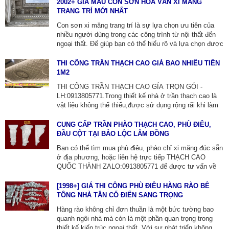
trí nội ngoại thất.[1099+] MẪU PHÀO CHỈ PU DO TTNT
2002+ GIÁ MẪU CON SƠN HOA VĂN XI MĂNG
QUỐC THÀNH THỰC HIỆN-LH:0913805771.
TRANG TRÍ MỚI NHẤT
Con sơn xi măng trang trí là sự lựa chọn ưu tiên của
nhiều người dùng trong các công trình từ nội thất đến
ngoại thất. Để giúp bạn có thể hiểu rõ và lựa chọn được
sản phẩm phù hợp, xin giới thiệu các mẫu đẹp và giá
tốt nhất. [7099+] GIÁ CON SƠN-PHÙ ĐIÊU BÊ TÔNG-
THI CÔNG TRẦN THẠCH CAO GIÁ BAO NHIÊU TIỀN
ZALO:0913805771
1M2
THI CÔNG TRẦN THẠCH CAO GÍA TRỌN GÓI -
LH:0913805771.Trong thiết kế nhà ở trần thạch cao là
vật liệu không thể thiếu,được sử dụng rộng rãi khi làm
hệ trần theo phong cách cổ điển và tân cổ điển,giúp
nâng cao vẻ đẹp cho toàn bộ ngôi nhà trở nên ấn tượng
CUNG CẤP TRẦN PHÀO THẠCH CAO, PHÙ ĐIÊU,
hơn.CHUYÊN SẢN XUẤT CỘT XI MĂNG ĐÚC SẴN,
ĐẦU CỘT TẠI BẢO LỘC LÂM ĐỒNG
PHÀO THẠCH CAO ỐP TƯỜNG.
Bạn có thể tìm mua phù điêu, phào chỉ xi măng đúc sẵn
ở địa phương, hoặc liên hệ trực tiếp THẠCH CAO
QUỐC THÀNH ZALO:0913805771 để được tư vấn về
sản phẩm và thi công. Ngoài ra, họ còn chuyên cung
cấp các sản phẩm đầu cột, con bọ, lục bình xi măng,
[1998+] GIÁ THI CÔNG PHÙ ĐIÊU HÀNG RÀO BÊ
bạn có thể tìm thêm thông tin chi tiết tại
TÔNG NHÀ TÂN CỔ ĐIỂN SANG TRỌNG
web thachcaodep.vn
Hàng rào không chỉ đơn thuần là một bức tường bao
quanh ngôi nhà mà còn là một phần quan trọng trong
thiết kế kiến trúc ngoại thất. Với sự phát triển không