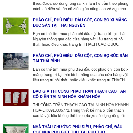
thiếu,được sử dụng rộng rãi khi làm hệ trần theo phong
cách cổ điển và tân cổ điển,giúp nâng cao vẻ đẹp cho
toàn bộ ngôi nhà trở nên ấn tượng hơn.[98+] MẪU THI
CÔNG TRẦN THẠCH CAO TRỌN GÓI -
PHÀO CHỈ, PHÙ ĐIÊU, ĐẦU CỘT, CON BỌ XI MĂNG
LH:0913805771.CHUYÊN SẢN XUẤT CỘT XI MĂNG
ĐÚC SẴN TẠI THÁI NGUYÊN
ĐÚC SẴN, PHÀO THẠCH CAO ỐP TƯỜNG.
Bạn có thể tìm mua phào chỉ đầu cột trang trí tại Thái
Nguyên thông qua các cửa hàng vật liệu trang trí nội
thất, hoặc điêu khắc trang trí THẠCH CAO QUỐC
THÀNH TẠI THÁI NGUYÊN ZALO:0913805771 chuyên
về phào chỉ, phù điêu, con bọ xi măng đúc sẵn tại địa
PHÀO CHỈ, PHÙ ĐIÊU, ĐẦU CỘT, CON BỌ ĐÚC SẴN
phương.
TẠI THÁI BÌNH
Bạn có thể tìm mua phù điêu đầu cột phào chỉ con bọ xi
măng trang trí tại thái bình thông qua các cửa hàng vật
liệu trang trí nội thất, hoặc điêu khắc trang trí THẠCH
CAO QUỐC THÀNH TẠI THÁI BÌNH
ZALO:0913805771, Cty chúng tôi chuyên về phào chỉ,
BÁO GIÁ THI CÔNG PHÀO TRẦN THẠCH CAO TÂN
phù điêu, con bọ xi măng đúc sẵn thi công lắp đặt tại
CỔ ĐIỂN TẠI NINH HÒA KHÁNH HÒA
địa phương.
THI CÔNG TRẦN THẠCH CAO TẠI NINH HÒA KHÁNH
HÒA-LH:0913805771.Trong thiết kế nhà ở trần thạch
cao là vật liệu không thể thiếu,được sử dụng rộng rãi
khi làm hệ trần theo phong cách cổ điển và tân cổ
điển,giúp nâng cao vẻ đẹp cho toàn bộ ngôi nhà trở nên
NHÀ THẦU CHƯỚNG PHÙ ĐIÊU, PHÀO CHỈ, ĐẤU
ấn tượng hơn.SẢN XUẤT CỘT XI MĂNG ĐÚC SẴN,
CỘT NHÀ PHỐ BIỆT THỰ TẠI PHÚ THỌ