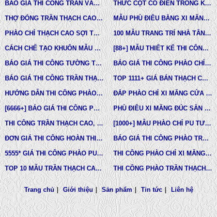
BÁO GIÁ THI CÔNG TRẦN VÁCH THẠCH CAO TRỌN GÓI
THỨC CỘT CỔ ĐIỂN TRONG KIẾN TRÚC
THỢ ĐÓNG TRẦN THẠCH CAO GIÁ RẺ Ở TPHCM
MẪU PHÙ ĐIÊU BẰNG XI MĂNG ĐÚC SẴN NHÀ PHỐ BIỆT THỰ LÂU ĐÀI TOÀN QUỐC
PHÀO CHỈ THẠCH CAO SỢI THỦY TINH
100 MẪU TRANG TRÍ NHÀ TÂN CỔ ĐIỂN
CÁCH CHẾ TẠO KHUÔN MẪU COMPOSITE ĐÚC BÊ TÔNG -XI MĂNG-THẠCH CAO CÁC LOẠI
[88+] MẪU THIẾT KẾ THI CÔNG TRẦN THẠCH CAO TÂN CỔ ĐIỂN MỚI NHẤT
BÁO GIÁ THI CÔNG TƯỜNG THẠCH CAO, VÁCH THẠCH CAO TƯỜNG NHÀ MỚI NHẤT
BÁO GIÁ THI CÔNG PHÀO CHỈ PU TÂN CỔ ĐIỂN TẠI TPHCM
BÁO GIÁ THI CÔNG TRẦN THẠCH CAO TRỌN GÓI MỚI NHẤT
TOP 1111+ GIÁ BÁN THẠCH CAO PHÀO CHỈ, PHÙ ĐIÊU, ĐẦU CỘT TÂN CỔ ĐIỂN
HƯỚNG DẪN THI CÔNG PHÀO CHỈ PU, PHÀO CHỈ THẠCH CAO, PHÀO CHỈ XI MĂNG.
ĐẮP PHÀO CHỈ XI MĂNG CỬA SỔ, CỬA ĐI NHÀ PHỐ, BIỆT THỰ, LÂU ĐÀI TÂN CỔ ĐIỂN
[6666+] BÁO GIÁ THI CÔNG PHÀO CHỈ NHỰA PU MỚI NHẤT
PHÙ ĐIÊU XI MĂNG ĐÚC SẴN NHÀ PHỐ BIỆT THỰ TẠI LONG AN VÀ TÂY NINH
THI CÔNG TRẦN THẠCH CAO, PHÀO CHỈ, PHÙ ĐIÊU TẠI TPHCM
[1000+] MẪU PHÀO CHỈ PU TƯỜNG NHÀ ĐẸP, NẸP CHỈ THẠCH CAO ỐP TƯỜNG
ĐƠN GIÁ THI CÔNG HOÀN THIỆN TRẦN THẠCH CAO TẠI TPHCM
BÁO GIÁ THI CÔNG PHÀO TRẦN THẠCH CAO MỚI NHẤT
5555* GIÁ THI CÔNG PHÀO PU TƯỜNG NHÀ MỚI NHẤT
THI CÔNG PHÀO CHỈ XI MĂNG NHÀ PHỐ, BIỆT THƯ, LÂU ĐÀI DINH THỰ
TOP 10 MẪU TRẦN THẠCH CAO CHUNG CƯ ĐẸP NHẤT
THI CÔNG PHÀO TRẦN THẠCH CAO VĨNH TƯỜNG GIÁ RẺ
Trang chủ
|
Giới thiệu
|
Sản phẩm
|
Tin tức
|
Liên hệ