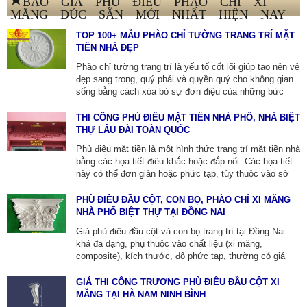
MĂNG ĐÚC SẴN MỚI NHẤT HIỆN NAY
TOP 100+ MẪU PHÀO CHỈ TƯỜNG TRANG TRÍ MẶT
TIỀN NHÀ ĐẸP
Phào chỉ tường trang trí là yếu tố cốt lõi giúp tạo nên vẻ
đẹp sang trọng, quý phái và quyền quý cho không gian
sống bằng cách xóa bỏ sự đơn điệu của những bức
tường phẳng. Dưới đây là các mẫu phào chỉ trang trí
tân cổ điển đẹp mắt, xu hướng mới nhất được phân
THI CÔNG PHÙ ĐIÊU MẶT TIỀN NHÀ PHỐ, NHÀ BIỆT
chia theo chất liệu và mẫu mã để bạn dễ dàng chọn lựa
THỰ LÂU ĐÀI TOÀN QUỐC
LIÊN HỆ ĐT-ZALO: 0913805771.
Phù điêu mặt tiền là một hình thức trang trí mặt tiền nhà
bằng các họa tiết điêu khắc hoặc đắp nổi. Các họa tiết
này có thể đơn giản hoặc phức tạp, tùy thuộc vào sở
thích và phong cách kiến trúc của ngôi nhà. Để tìm thợ
thi công phù điêu trang trí tại TP.HCM, bạn có thể liên
PHÙ ĐIÊU ĐẦU CỘT, CON BỌ, PHÀO CHỈ XI MĂNG
hệ THẠCH CAO QUỐC THÀNH
NHÀ PHỐ BIỆT THỰ TẠI ĐỒNG NAI
ZALO:0913805771 hoặc các cty xây dựng.
Giá phù điêu đầu cột và con bọ trang trí tại Đồng Nai
khá đa dạng, phụ thuộc vào chất liệu (xi măng,
composite), kích thước, độ phức tạp, thường có giá
phù điêu đầu cột khoảng 1.850.000 - 3.500.000
VNĐ/bộ (xi măng), còn con bọ trang trí thường được
GIÁ THI CÔNG TRƯƠNG PHÙ ĐIÊU ĐẦU CỘT XI
tính theo kích thước và mẫu mã, với đơn vị thi công
MĂNG TẠI HÀ NAM NINH BÌNH
như THẠCH CAO QUỐC THÀNH TẠI ĐỒNG NAI